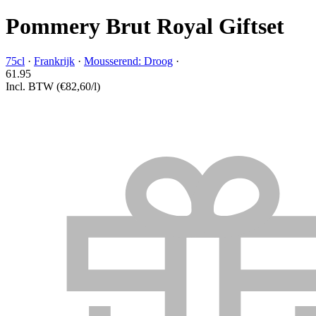
Pommery Brut Royal Giftset
75cl
·
Frankrijk
·
Mousserend: Droog
·
61.
95
Incl. BTW
(€82,60/l)