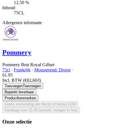
12,50 %
Inhoud
75CL
Allergenen informatie
Pommery
Pommery Brut Royal Giftset
75cl
·
Frankrijk
·
Mousserend: Droog
·
61.
95
Incl. BTW
(€82,60/l)
Toevoegen
Toevoegen
Beperkt leverbaar
Productkenmerken
Gratis verzending per dozijn of boven €150
Vandaag voor 21:00 besteld, morgen in huis
Onze selectie