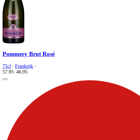
Pommery Brut Rosé
75cl
·
Frankrijk
·
57.95
46.
95