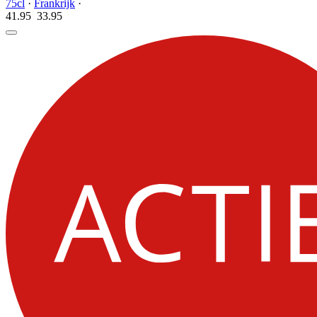
75cl
·
Frankrijk
·
41.95
33.
95