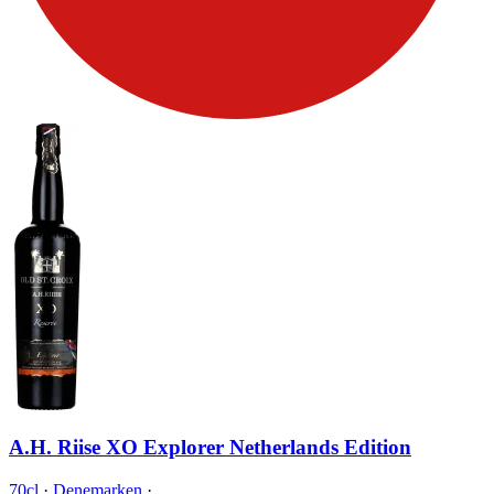
A.H. Riise XO Explorer Netherlands Edition
70cl
·
Denemarken
·