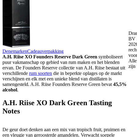
Dra
BV 
2026
rech
Denemarken
Cadeauverpakking
voo
A.H. Riise XO Founders Reserve Dark Green
symboliseert
Alle
puur vakmanschap op gebied van rum maken en het blenden
zijn
ervan. De Founders Reserve collectie van A.H. Riise bestaat uit
verschillende
rum soorten
die in beperkte oplages op de markt
verschijnen en elk met een unieke blend van distillaten is
samengesteld. A.H. Riise Founders Reserve Green bevat
45,5%
alcohol
.
A.H. Riise XO Dark Green Tasting
Notes
De geur doet denken aan een mix van tropisch fruit, pruimen en
een vleugje van geroosterde amandelen. Verwacht soepele