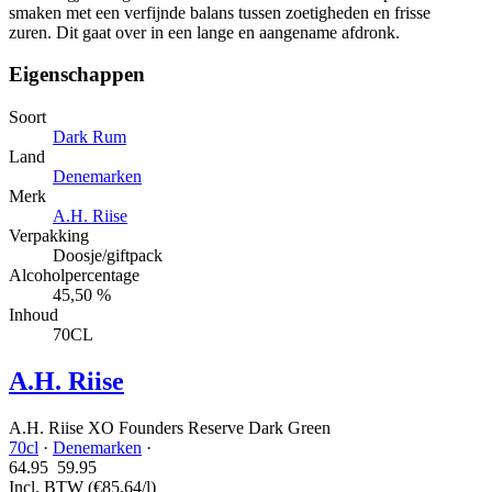
smaken met een verfijnde balans tussen zoetigheden en frisse
zuren. Dit gaat over in een lange en aangename afdronk.
Eigenschappen
Soort
Dark Rum
Land
Denemarken
Merk
A.H. Riise
Verpakking
Doosje/giftpack
Alcoholpercentage
45,50 %
Inhoud
70CL
A.H. Riise
A.H. Riise XO Founders Reserve Dark Green
70cl
·
Denemarken
·
64.95
59.
95
Incl. BTW
(€85,64/l)