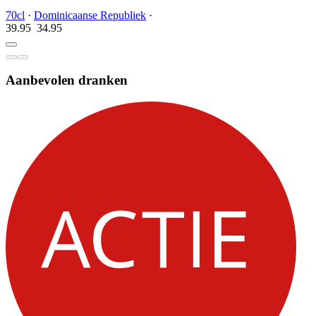
70cl
·
Dominicaanse Republiek
·
39.95
34.
95
Aanbevolen dranken