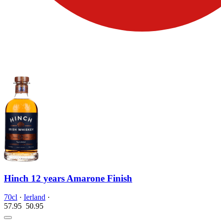
Hinch 12 years Amarone Finish
70cl
·
Ierland
·
57.95
50.
95