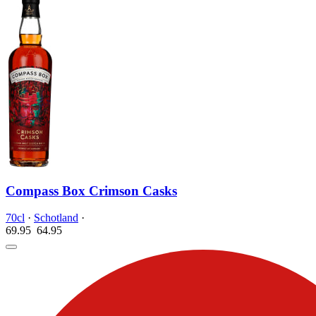
Compass Box Crimson Casks
70cl
·
Schotland
·
69.95
64.
95