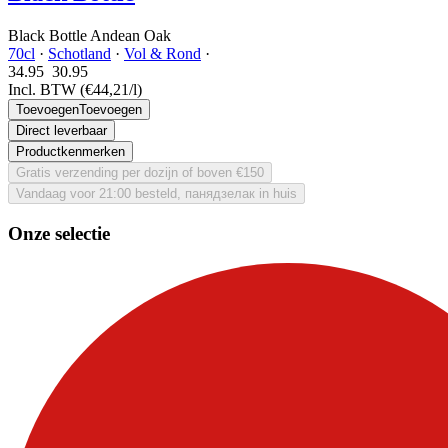
Black Bottle Andean Oak
70cl
·
Schotland
·
Vol & Rond
·
34.95
30.
95
Incl. BTW
(€44,21/l)
Toevoegen
Toevoegen
Direct leverbaar
Productkenmerken
Gratis verzending per dozijn of boven €150
Vandaag voor 21:00 besteld, панядзелак in huis
Onze selectie