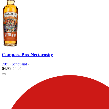
Compass Box Nectarosity
70cl
·
Schotland
·
64.95
54.
95