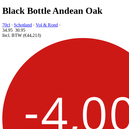
Black Bottle Andean Oak
70cl
·
Schotland
·
Vol & Rond
·
34.95
30.
95
Incl. BTW
(€44,21/l)