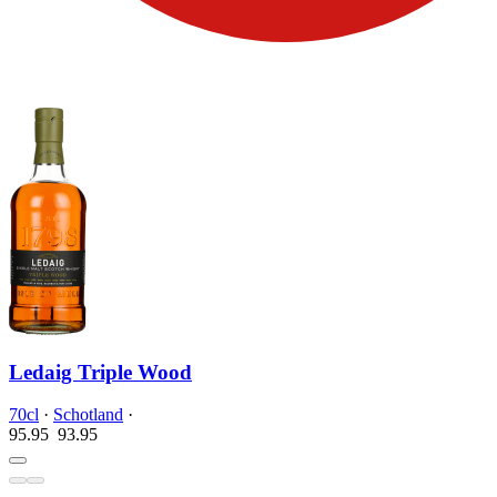
Ledaig Triple Wood
70cl
·
Schotland
·
95.95
93.
95