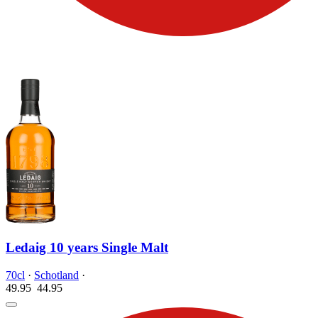
Ledaig 10 years Single Malt
70cl
·
Schotland
·
49.95
44.
95