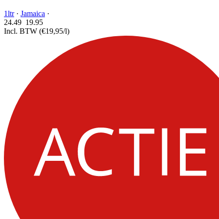
1ltr
·
Jamaica
·
24.49
19.
95
Incl. BTW
(€19,95/l)