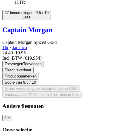
1LTR
27 beoordelingen ·
9.5
/ 10
Lees
Captain Morgan
Captain Morgan Spiced Gold
1ltr
·
Jamaica
·
24.49
19.
95
Incl. BTW
(€19,95/l)
Toevoegen
Toevoegen
Direct leverbaar
Productkenmerken
Score van
9.5
/ 10
Gratis verzending per dozijn of boven €150
Vandaag voor 21:00 besteld, пятніца in huis
Andere flesmaten
1ltr
Onze selectie