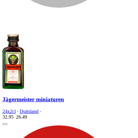
Jägermeister miniaturen
24x2cl
·
Duitsland
·
32.95
26.
49