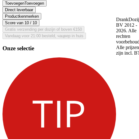
Toevoegen
Toevoegen
Direct leverbaar
Productkenmerken
DrankDozij
Score van
10
/ 10
BV 2012 -
Gratis verzending per dozijn of boven €150
2026. Alle
Vandaag voor 21:00 besteld, чацвер in huis
rechten
voorbehoud
Alle prijzen
Onze selectie
zijn incl. 