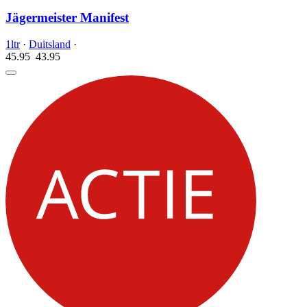
Jägermeister Manifest
1ltr
·
Duitsland
·
45.95
43.
95