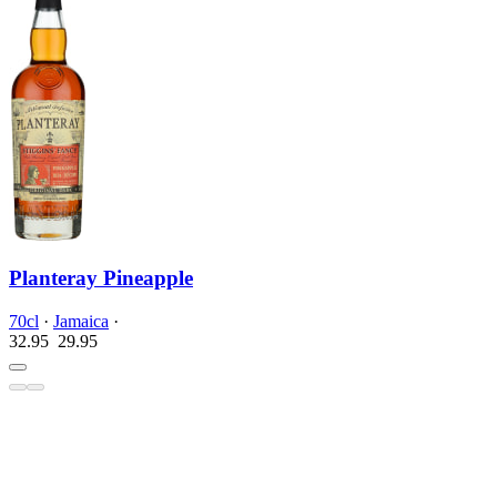
Planteray Pineapple
70cl
·
Jamaica
·
32.95
29.
95