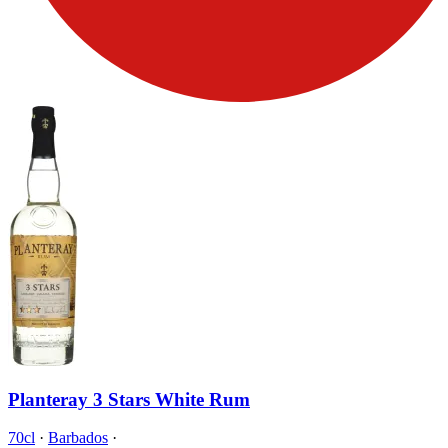
Planteray 3 Stars White Rum
70cl
·
Barbados
·