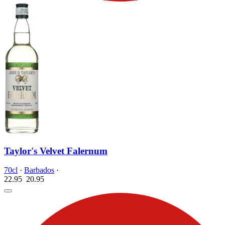
Taylor's Velvet Falernum
70cl
·
Barbados
·
22.95
20.
95