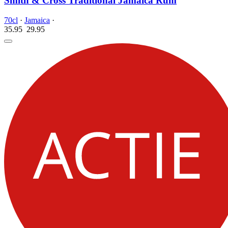
Smith & Cross Traditional Jamaica Rum
70cl
·
Jamaica
·
35.95
29.
95