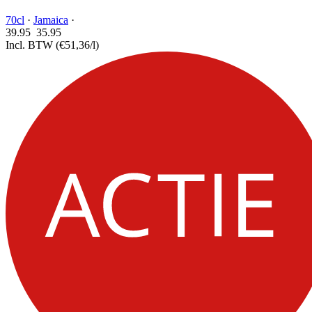
70cl
·
Jamaica
·
39.95
35.
95
Incl. BTW
(€51,36/l)