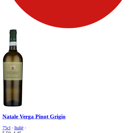
Natale Verga Pinot Grigio
75cl
·
Italië
·