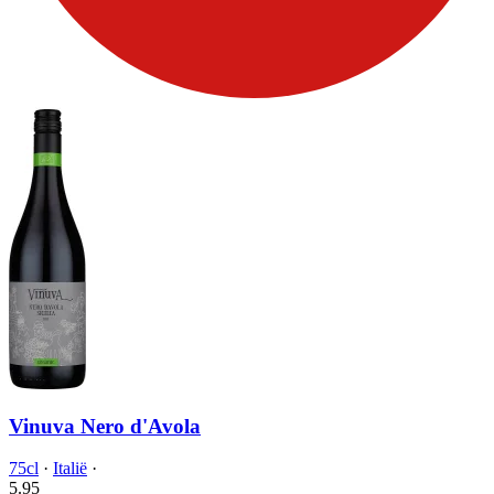
Vinuva Nero d'Avola
75cl
·
Italië
·
5.
95