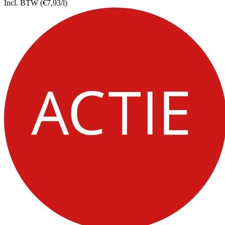
Incl. BTW
(€7,93/l)