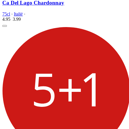
Ca Del Lago Chardonnay
75cl
·
Italië
·
4.95
3.
99