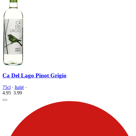
Ca Del Lago Pinot Grigio
75cl
·
Italië
·
4.95
3.
99