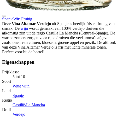
Spanje
Wit: Fruitig
Deze
Vina Altamar Verdejo
uit Spanje is heerlijk fris en fruitig van
smaak. De
wijn
wordt gemaakt van 100% verdejo druiven die
afkomstig zijn uit de regio Castilla La Mancha (Centraal-Spanje). De
warme zomers zorgen voor rijpe druiven die veel aroma's afgeven
zoals tonen van citroen, bloesem, groene appel en perzik. De afdronk
van deze Vina Altamar Verdejo is fris met lichte minerale tonen.
Perfect voor bij de borrel!
Eigenschappen
Prijsklasse
5 tot 10
Soort
Witte wijn
Land
Spanje
Regio
Castilië-La Mancha
Druif
Verdejo