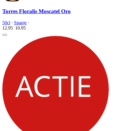
Torres Floralis Moscatel Oro
50cl
·
Spanje
·
12.95
10.
95