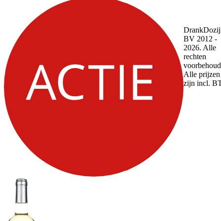
DrankDozij
BV 2012 -
2026. Alle
rechten
voorbehoud
Alle prijzen
zijn incl. 