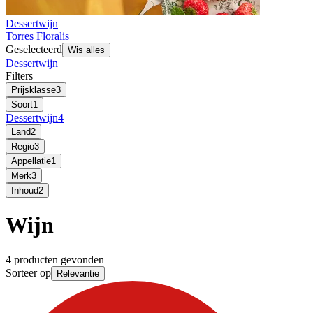
Dessertwijn
Torres Floralis
Geselecteerd
Wis alles
Dessertwijn
Filters
Prijsklasse
3
Soort
1
Dessertwijn
4
Land
2
Regio
3
Appellatie
1
Merk
3
Inhoud
2
Wijn
4 producten gevonden
Sorteer op
Relevantie