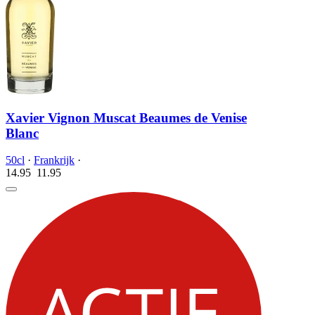
Xavier Vignon Muscat Beaumes de Venise
Blanc
50cl
·
Frankrijk
·
14.95
11.
95