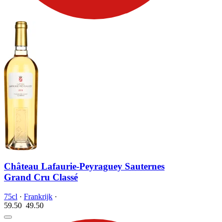
Château Lafaurie-Peyraguey Sauternes
Grand Cru Classé
75cl
·
Frankrijk
·
59.50
49.
50