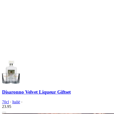
Disaronno Velvet Liqueur Giftset
70cl
·
Italië
·
23.
95