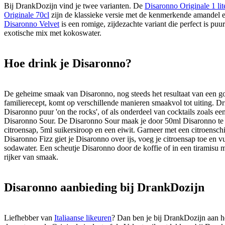
Bij DrankDozijn vind je twee varianten. De
Disaronno Originale 1 lit
Originale 70cl
zijn de klassieke versie met de kenmerkende amandel 
Disaronno Velvet
is een romige, zijdezachte variant die perfect is puur
exotische mix met kokoswater.
Hoe drink je Disaronno?
De geheime smaak van Disaronno, nog steeds het resultaat van een 
familierecept, komt op verschillende manieren smaakvol tot uiting. Dr
Disaronno puur 'on the rocks', of als onderdeel van cocktails zoals e
Disaronno Sour. De Disaronno Sour maak je door 50ml Disaronno te
citroensap, 5ml suikersiroop en een eiwit. Garneer met een citroenschi
Disaronno Fizz giet je Disaronno over ijs, voeg je citroensap toe en v
sodawater. Een scheutje Disaronno door de koffie of in een tiramisu 
rijker van smaak.
Disaronno aanbieding bij DrankDozijn
Liefhebber van
Italiaanse likeuren
? Dan ben je bij DrankDozijn aan het