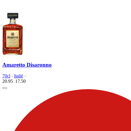
Amaretto Disaronno
70cl
·
Italië
·
20.95
17.
50