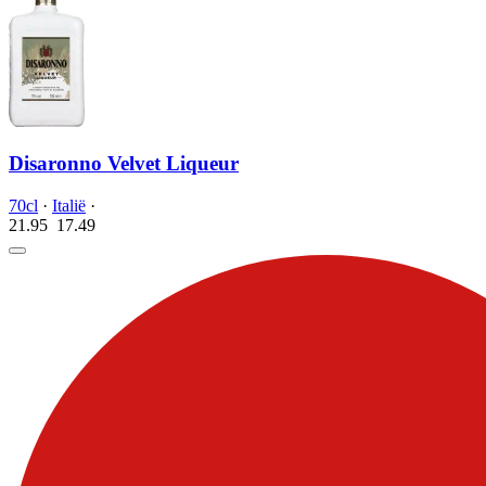
Disaronno Velvet Liqueur
70cl
·
Italië
·
21.95
17.
49