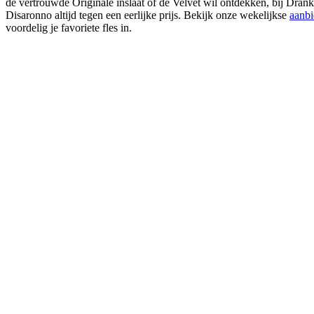
de vertrouwde Originale inslaat of de Velvet wil ontdekken, bij Dran
Disaronno altijd tegen een eerlijke prijs. Bekijk onze wekelijkse
aanbi
voordelig je favoriete fles in.