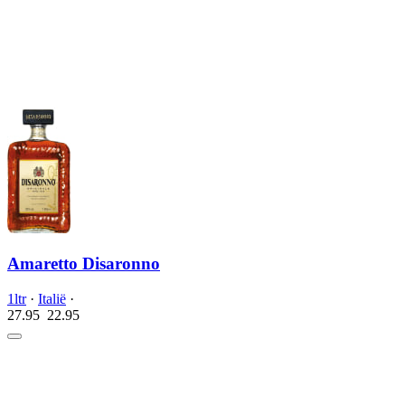
Amaretto Disaronno
1ltr
·
Italië
·
27.95
22.
95