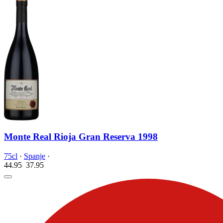
Monte Real Rioja Gran Reserva 1998
75cl
·
Spanje
·
44.95
37.
95