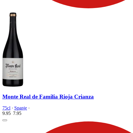
Monte Real de Familia Rioja Crianza
75cl
·
Spanje
·
9.95
7.
95