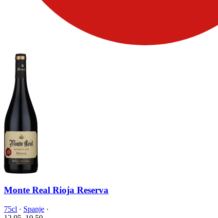
Monte Real Rioja Reserva
75cl
·
Spanje
·
12.95
10.
50