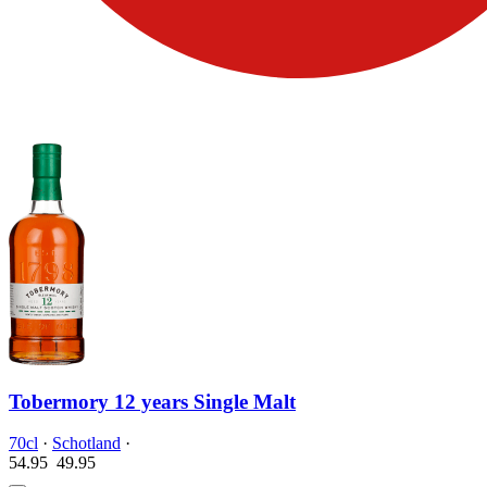
Tobermory 12 years Single Malt
70cl
·
Schotland
·
54.95
49.
95