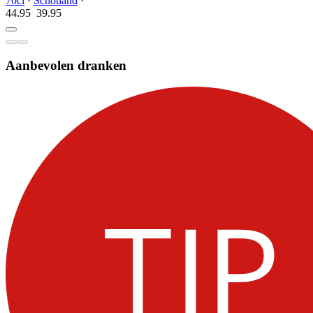
70cl
·
Schotland
·
44.95
39.
95
Aanbevolen dranken