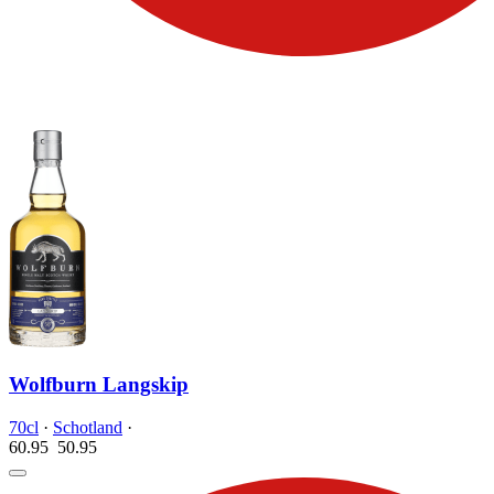
Wolfburn Langskip
70cl
·
Schotland
·
60.95
50.
95