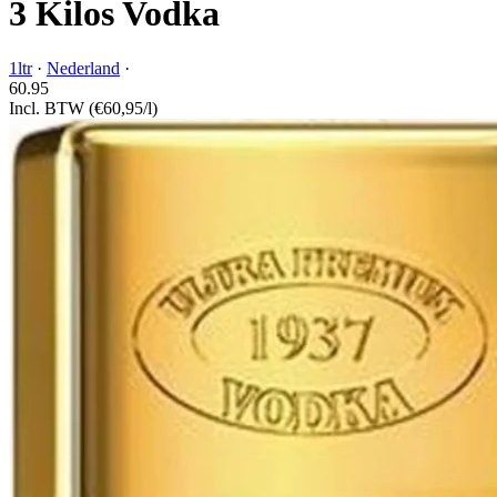
3 Kilos Vodka
1ltr
·
Nederland
·
60.
95
Incl. BTW
(€60,95/l)