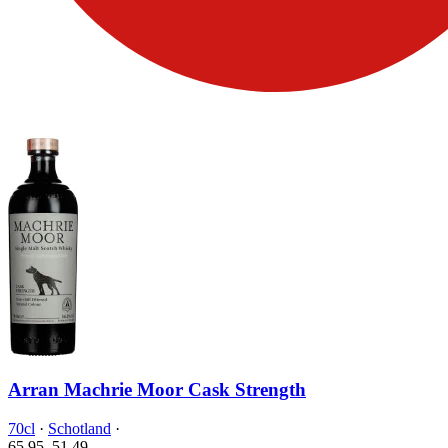
Arran Machrie Moor Cask Strength
70cl
·
Schotland
·
65.95
51.
49