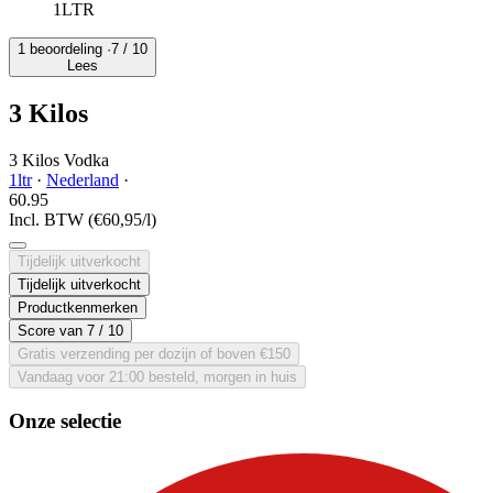
1LTR
1 beoordeling ·
7
/ 10
Lees
3 Kilos
3 Kilos Vodka
1ltr
·
Nederland
·
60.
95
Incl. BTW
(€60,95/l)
Tijdelijk uitverkocht
Tijdelijk uitverkocht
Productkenmerken
Score van
7
/ 10
Gratis verzending per dozijn of boven €150
Vandaag voor 21:00 besteld, morgen in huis
Onze selectie