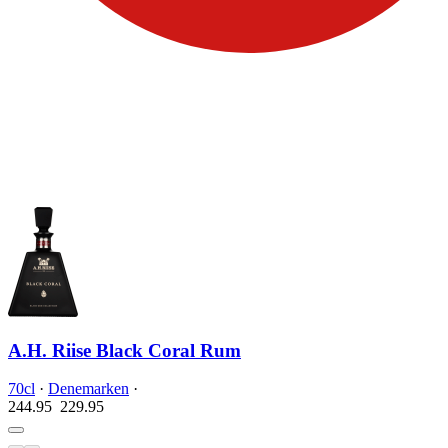
A.H. Riise Black Coral Rum
70cl
·
Denemarken
·
244.95
229.
95