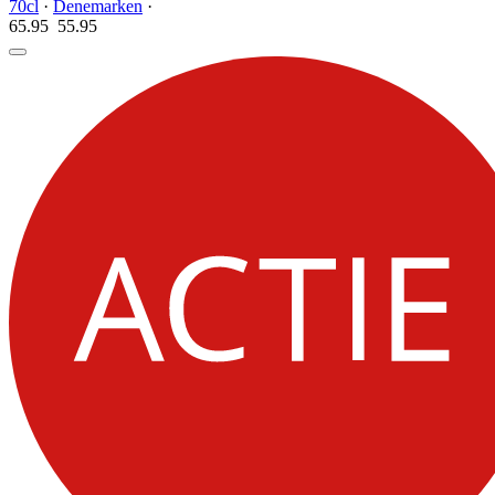
70cl
·
Denemarken
·
65.95
55.
95