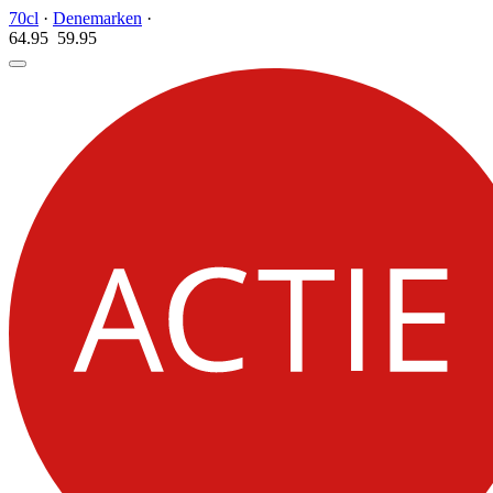
70cl
·
Denemarken
·
64.95
59.
95