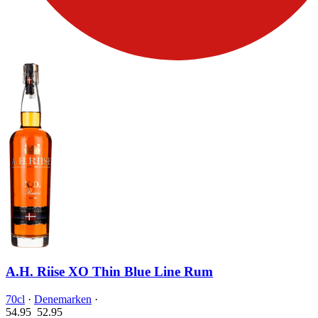
A.H. Riise XO Thin Blue Line Rum
70cl
·
Denemarken
·
54.95
52.
95