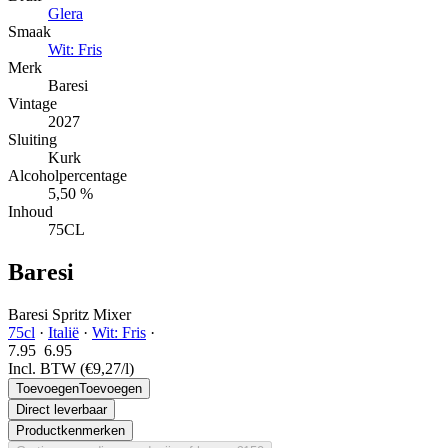
Glera
Smaak
Wit: Fris
Merk
Baresi
Vintage
2027
Sluiting
Kurk
Alcoholpercentage
5,50 %
Inhoud
75CL
Baresi
Baresi Spritz Mixer
75cl
·
Italië
·
Wit: Fris
·
7.95
6.
95
Incl. BTW
(€9,27/l)
Toevoegen
Toevoegen
Direct leverbaar
Productkenmerken