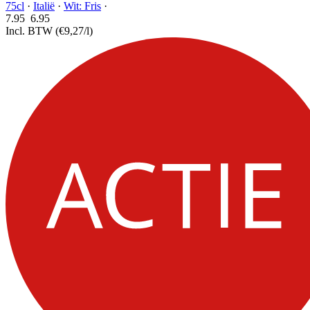
75cl
·
Italië
·
Wit: Fris
·
7.95
6.
95
Incl. BTW
(€9,27/l)