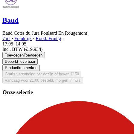
Baud
Baud Cotes du Jura Poulsard En Rougemont
75cl
·
Frankrijk
·
Rood: Fruitig
·
17.95
14.
95
Incl. BTW
(€19,93/l)
Toevoegen
Toevoegen
Beperkt leverbaar
Productkenmerken
Gratis verzending per dozijn of boven €150
Vandaag voor 21:00 besteld, morgen in huis
Onze selectie