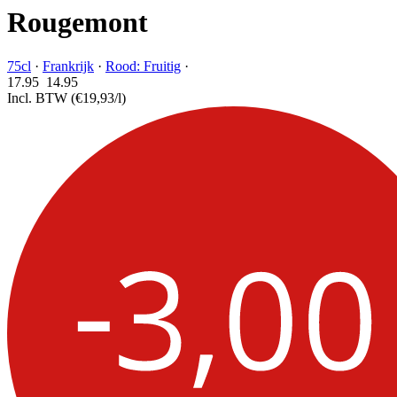
Rougemont
75cl
·
Frankrijk
·
Rood: Fruitig
·
17.95
14.
95
Incl. BTW
(€19,93/l)