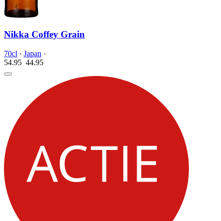
Nikka Coffey Grain
70cl
·
Japan
·
54.95
44.
95