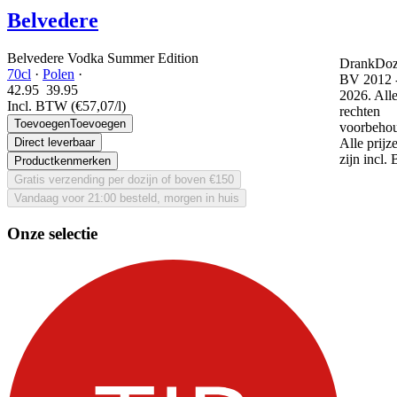
Belvedere
Belvedere Vodka Summer Edition
DrankDozi
70cl
·
Polen
·
BV 2012 
42.95
39.
95
2026. All
Incl. BTW
(€57,07/l)
rechten
Toevoegen
Toevoegen
voorbeho
Direct leverbaar
Alle prijz
zijn incl.
Productkenmerken
Gratis verzending per dozijn of boven €150
Vandaag voor 21:00 besteld, morgen in huis
Onze selectie