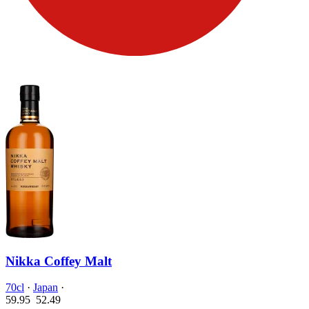
Nikka Coffey Malt
70cl
·
Japan
·
59.95
52.
49