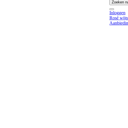
Zoeken na
Inloggen
Rosé wijn
Aanbiedi