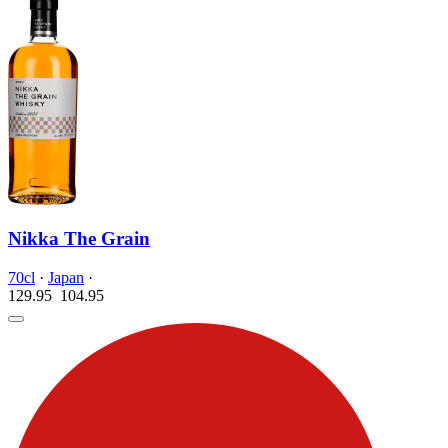
Nikka The Grain
70cl
·
Japan
·
129.95
104.
95