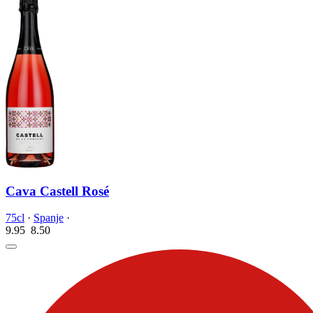
Cava Castell Rosé
75cl
·
Spanje
·
9.95
8.
50