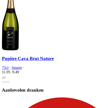
Pupitre Cava Brut Nature
75cl
·
Spanje
·
11.95
9.
49
Aanbevolen dranken