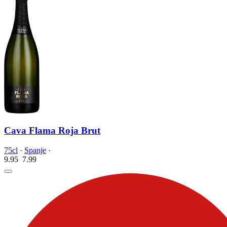
Cava Flama Roja Brut
75cl
·
Spanje
·
9.95
7.
99