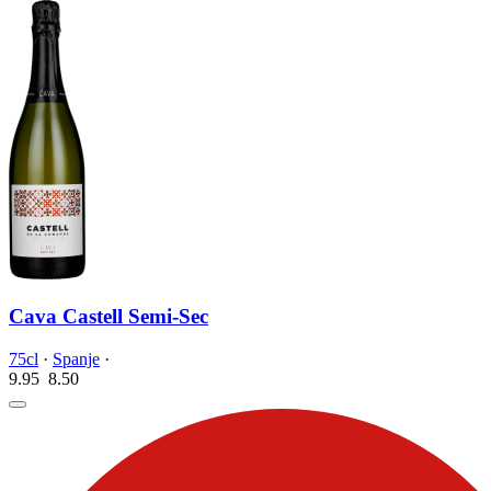
Cava Castell Semi-Sec
75cl
·
Spanje
·
9.95
8.
50