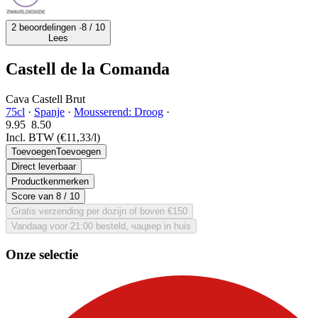
2 beoordelingen ·
8
/ 10
Lees
Castell de la Comanda
Cava Castell Brut
75cl
·
Spanje
·
Mousserend: Droog
·
9.95
8.
50
Incl. BTW
(€11,33/l)
Toevoegen
Toevoegen
Direct leverbaar
Productkenmerken
Score van
8
/ 10
Gratis verzending per dozijn of boven €150
Vandaag voor 21:00 besteld, чацвер in huis
Onze selectie