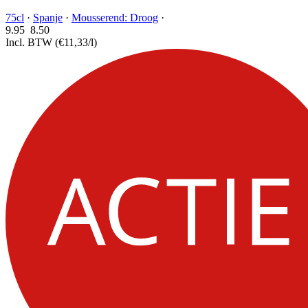
75cl
·
Spanje
·
Mousserend: Droog
·
9.95
8.
50
Incl. BTW
(€11,33/l)