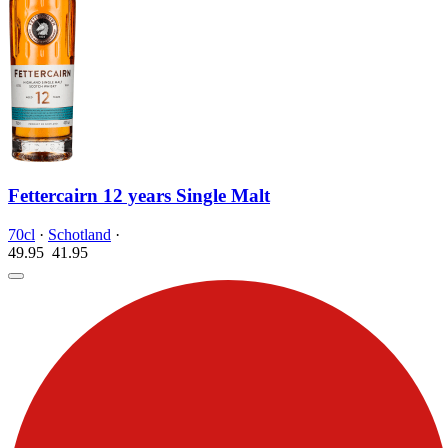
Fettercairn 12 years Single Malt
70cl
·
Schotland
·
49.95
41.
95