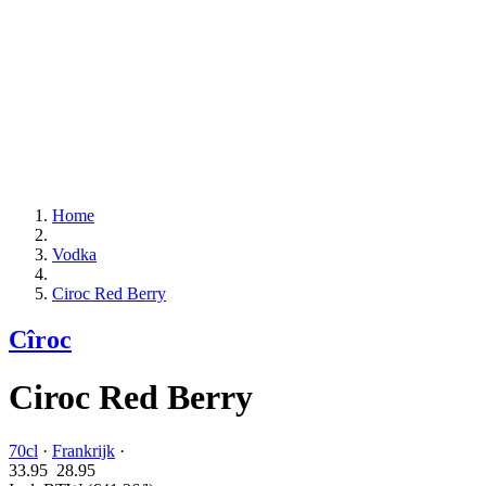
Home
Vodka
Ciroc Red Berry
Cîroc
Ciroc Red Berry
70cl
·
Frankrijk
·
33.95
28.
95