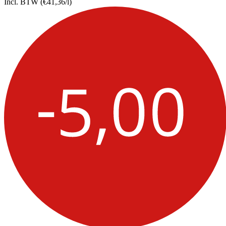
Incl. BTW
(€41,36/l)