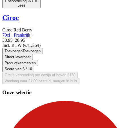
1 beoordeling ·
6
/ 10
Lees
Cîroc
Ciroc Red Berry
70cl
·
Frankrijk
·
33.95
28.
95
Incl. BTW
(€41,36/l)
Toevoegen
Toevoegen
Direct leverbaar
Productkenmerken
Score van
6
/ 10
Gratis verzending per dozijn of boven €150
Vandaag voor 21:00 besteld, morgen in huis
Onze selectie