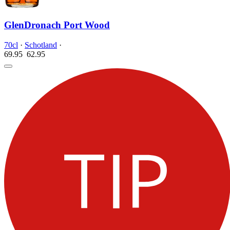
GlenDronach Port Wood
70cl
·
Schotland
·
69.95
62.
95