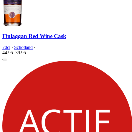
Finlaggan Red Wine Cask
70cl
·
Schotland
·
44.95
39.
95