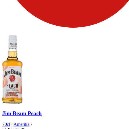
Jim Beam Peach
70cl
·
Amerika
·