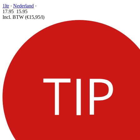
1ltr
·
Nederland
·
17.95
15.
95
Incl. BTW
(€15,95/l)