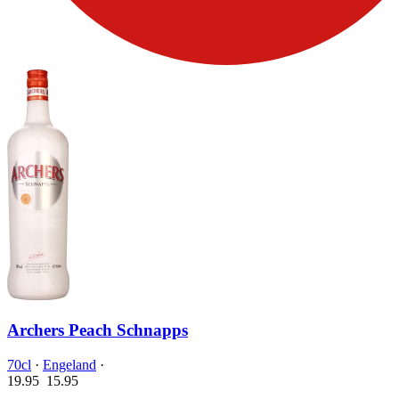
Archers Peach Schnapps
70cl
·
Engeland
·
19.95
15.
95