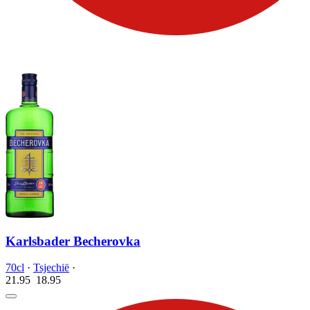
Karlsbader Becherovka
70cl
·
Tsjechië
·
21.95
18.
95