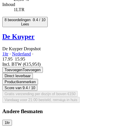
Inhoud
1LTR
8 beoordelingen ·
9.4
/ 10
Lees
De Kuyper
De Kuyper Dropshot
1ltr
·
Nederland
·
17.95
15.
95
Incl. BTW
(€15,95/l)
Toevoegen
Toevoegen
Direct leverbaar
Productkenmerken
Score van
9.4
/ 10
Gratis verzending per dozijn of boven €150
Vandaag voor 21:00 besteld, пятніца in huis
Andere flesmaten
1ltr