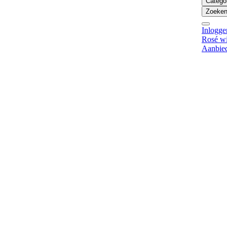
Catego
Zoeken 
Inlogge
Rosé w
Aanbie