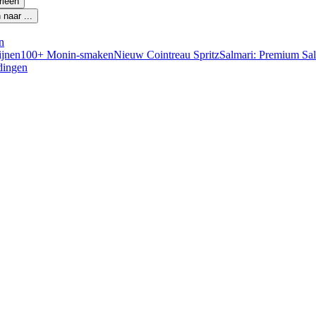
rieën
naar ...
n
ijnen
100+ Monin-smaken
Nieuw Cointreau Spritz
Salmari: Premium Sa
dingen