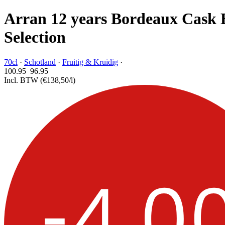
Arran 12 years Bordeaux Cask 
Selection
70cl
·
Schotland
·
Fruitig & Kruidig
·
100.95
96.
95
Incl. BTW
(€138,50/l)