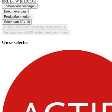
Incl. BTW
(€138,50/l)
Toevoegen
Toevoegen
Direct leverbaar
Productkenmerken
Score van
10
/ 10
Gratis verzending per dozijn of boven €150
Vandaag voor 21:00 besteld, morgen in huis
Onze selectie