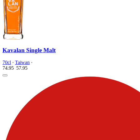
Kavalan Single Malt
70cl
·
Taiwan
·
74.95
57.
95