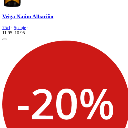
Veiga Naúm Albariño
75cl
·
Spanje
·
11.95
10.
95