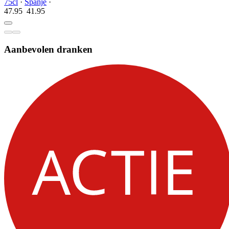
75cl
·
Spanje
·
47.95
41.
95
Aanbevolen dranken