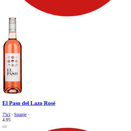
El Paso del Lazo Rosé
75cl
·
Spanje
·
4.
95