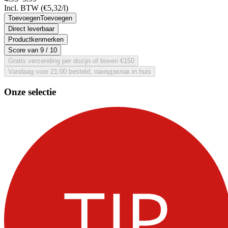
Incl. BTW
(€5,32/l)
Toevoegen
Toevoegen
Direct leverbaar
Productkenmerken
Score van
9
/ 10
Gratis verzending per dozijn of boven €150
Vandaag voor 21:00 besteld, панядзелак in huis
Onze selectie