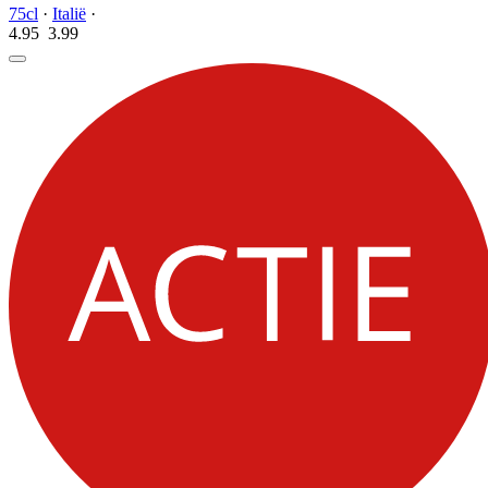
75cl
·
Italië
·
4.95
3.
99