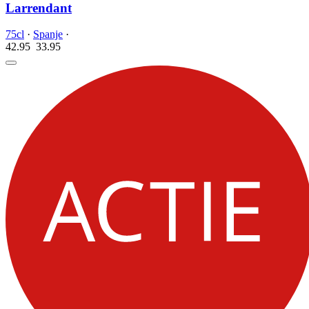
Larrendant
75cl
·
Spanje
·
42.95
33.
95