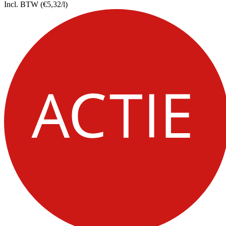
Incl. BTW
(€5,32/l)