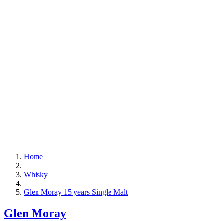
Home
Whisky
Glen Moray 15 years Single Malt
Glen Moray