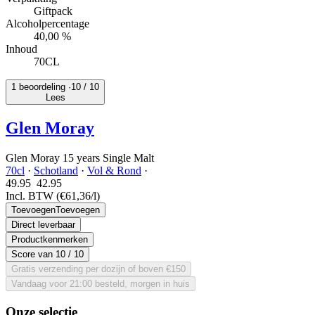
Giftpack
Alcoholpercentage
40,00 %
Inhoud
70CL
1 beoordeling ·
10
/ 10
Lees
Glen Moray
Glen Moray 15 years Single Malt
70cl
·
Schotland
·
Vol & Rond
·
49.95
42.
95
Incl. BTW
(€61,36/l)
Toevoegen
Toevoegen
Direct leverbaar
Productkenmerken
Score van
10
/ 10
Gratis verzending per dozijn of boven €150
Vandaag voor 21:00 besteld, morgen in huis
Onze selectie