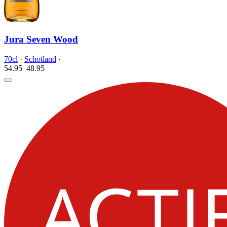
Jura Seven Wood
70cl
·
Schotland
·
54.95
48.
95