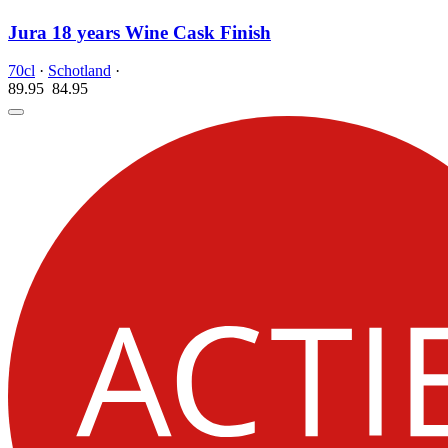
Jura 18 years Wine Cask Finish
70cl
·
Schotland
·
89.95
84.
95