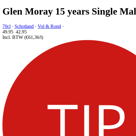
Glen Moray 15 years Single Mal
70cl
·
Schotland
·
Vol & Rond
·
49.95
42.
95
Incl. BTW
(€61,36/l)