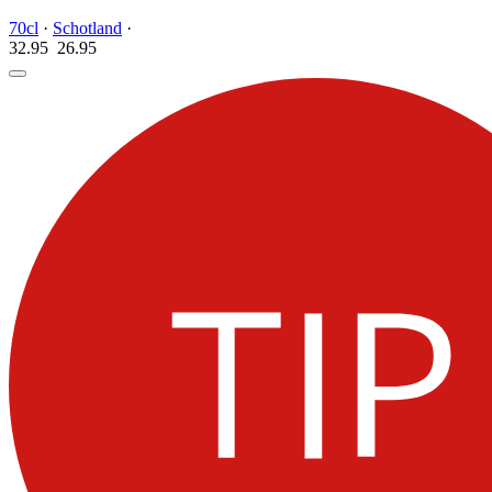
70cl
·
Schotland
·
32.95
26.
95