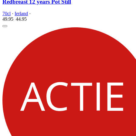
Redbreast 12 years Pot Still
70cl
·
Ierland
·
49.95
44.
95