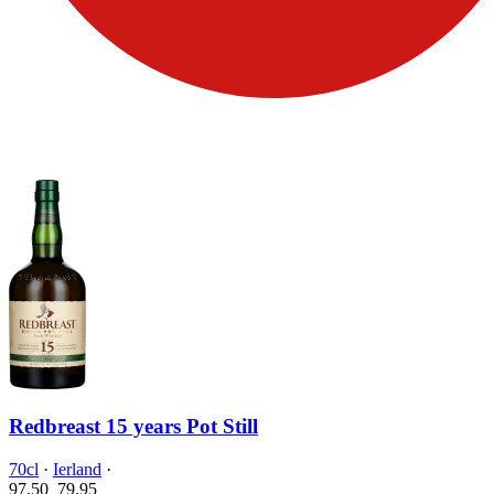
Redbreast 15 years Pot Still
70cl
·
Ierland
·
97.50
79.
95