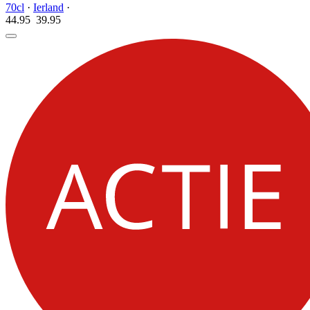
70cl
·
Ierland
·
44.95
39.
95