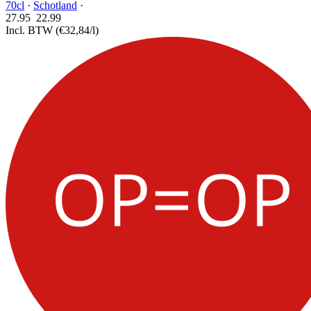
70cl
·
Schotland
·
27.95
22.
99
Incl. BTW
(€32,84/l)