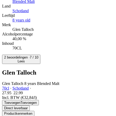
Blended Malt
Land
Schotland
Leeftijd
8 years old
Merk
Glen Talloch
Alcoholpercentage
40,00 %
Inhoud
70CL
2 beoordelingen ·
7
/ 10
Lees
Glen Talloch
Glen Talloch 8 years Blended Malt
70cl
·
Schotland
·
27.95
22.
99
Incl. BTW
(€32,84/l)
Toevoegen
Toevoegen
Direct leverbaar
Productkenmerken