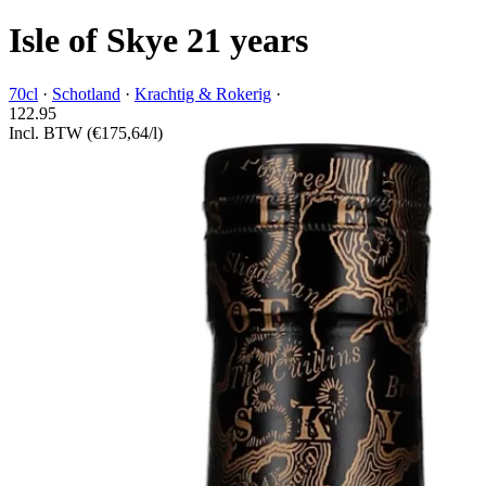
Isle of Skye 21 years
70cl
·
Schotland
·
Krachtig & Rokerig
·
122.
95
Incl. BTW
(€175,64/l)