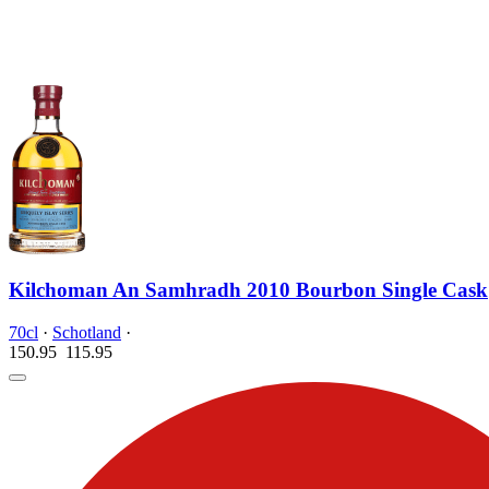
Kilchoman An Samhradh 2010 Bourbon Single Cask
70cl
·
Schotland
·
150.95
115.
95