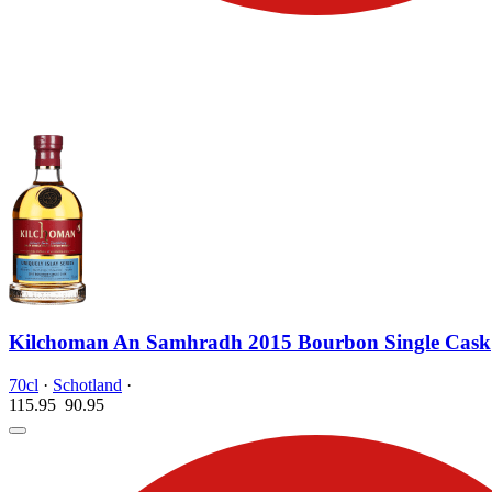
Kilchoman An Samhradh 2015 Bourbon Single Cask
70cl
·
Schotland
·
115.95
90.
95