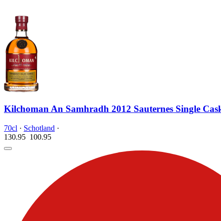
Kilchoman An Samhradh 2012 Sauternes Single Cas
70cl
·
Schotland
·
130.95
100.
95