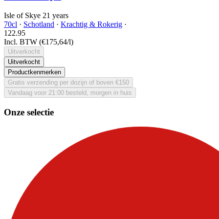
Isle of Skye 21 years
70cl
·
Schotland
·
Krachtig & Rokerig
·
122.
95
Incl. BTW
(€175,64/l)
Uitverkocht
Uitverkocht
Productkenmerken
Gratis verzending per dozijn of boven €150
Vandaag voor 21:00 besteld, morgen in huis
Onze selectie