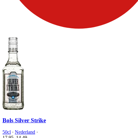
Bols Silver Strike
50cl
·
Nederland
·
17.95
14.
49