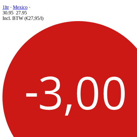
1ltr
·
Mexico
·
30.95
27.
95
Incl. BTW
(€27,95/l)