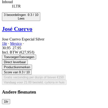
Inhoud
1LTR
3 beoordelingen ·
9.3
/ 10
Lees
José Cuervo
Jose Cuervo Especial Silver
1ltr
·
Mexico
·
30.95
27.
95
Incl. BTW
(€27,95/l)
Toevoegen
Toevoegen
Direct leverbaar
Productkenmerken
Score van
9.3
/ 10
Gratis verzending per dozijn of boven €150
Vandaag voor 21:00 besteld, субота in huis
Andere flesmaten
1ltr