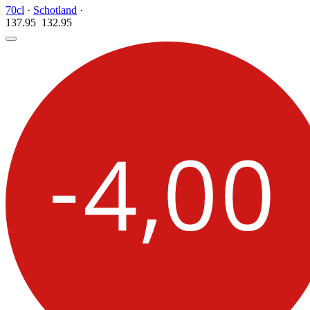
70cl
·
Schotland
·
137.95
132.
95