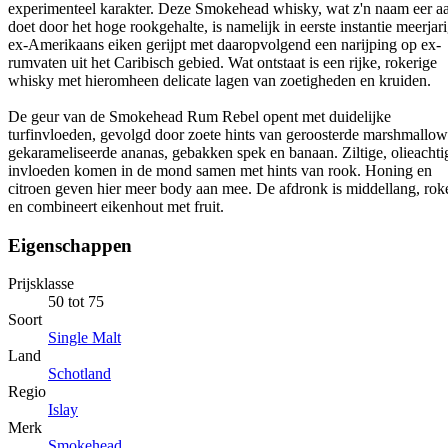
experimenteel karakter. Deze Smokehead whisky, wat z'n naam eer a
doet door het hoge rookgehalte, is namelijk in eerste instantie meerjar
ex-Amerikaans eiken gerijpt met daaropvolgend een narijping op ex-
rumvaten uit het Caribisch gebied. Wat ontstaat is een rijke, rokerige
whisky met hieromheen delicate lagen van zoetigheden en kruiden.
De geur van de Smokehead Rum Rebel opent met duidelijke
turfinvloeden, gevolgd door zoete hints van geroosterde marshmallow
gekarameliseerde ananas, gebakken spek en banaan. Ziltige, olieachti
invloeden komen in de mond samen met hints van rook. Honing en
citroen geven hier meer body aan mee. De afdronk is middellang, rok
en combineert eikenhout met fruit.
Eigenschappen
Prijsklasse
50 tot 75
Soort
Single Malt
Land
Schotland
Regio
Islay
Merk
Smokehead