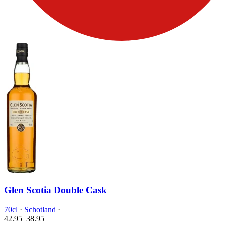
Glen Scotia Double Cask
70cl
·
Schotland
·
42.95
38.
95