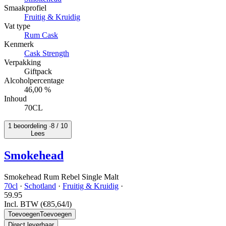
Smaakprofiel
Fruitig & Kruidig
Vat type
Rum Cask
Kenmerk
Cask Strength
Verpakking
Giftpack
Alcoholpercentage
46,00 %
Inhoud
70CL
1 beoordeling ·
8
/ 10
Lees
Smokehead
Smokehead Rum Rebel Single Malt
70cl
·
Schotland
·
Fruitig & Kruidig
·
59.
95
Incl. BTW
(€85,64/l)
Toevoegen
Toevoegen
Direct leverbaar