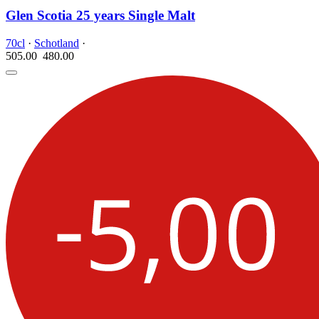
Glen Scotia 25 years Single Malt
70cl
·
Schotland
·
505.00
480.
00