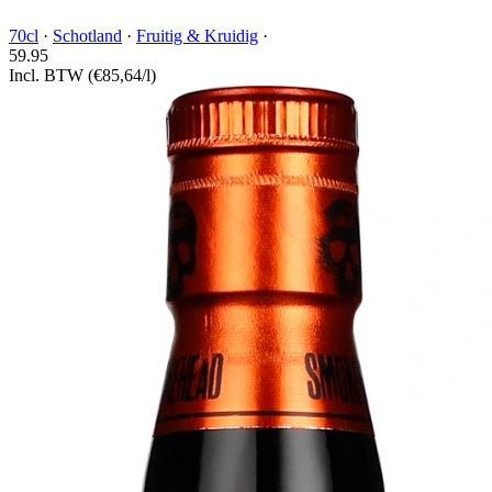
70cl
·
Schotland
·
Fruitig & Kruidig
·
59.
95
Incl. BTW
(€85,64/l)