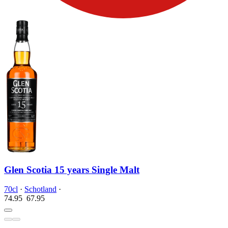
Glen Scotia 15 years Single Malt
70cl
·
Schotland
·
74.95
67.
95