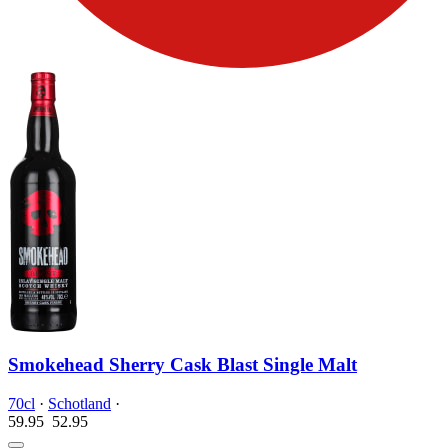
Smokehead Sherry Cask Blast Single Malt
70cl
·
Schotland
·
59.95
52.
95