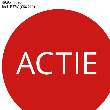
49.95
44.
95
Incl. BTW
(€64,21/l)