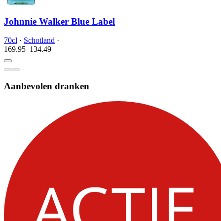
Johnnie Walker Blue Label
70cl
·
Schotland
·
169.95
134.
49
Aanbevolen dranken