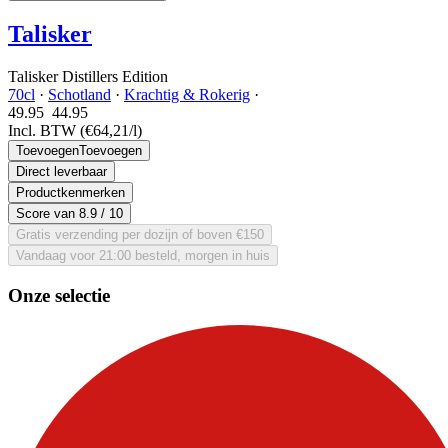
Talisker
Talisker Distillers Edition
70cl
·
Schotland
·
Krachtig & Rokerig
·
49.95
44.
95
Incl. BTW
(€64,21/l)
Toevoegen
Toevoegen
Direct leverbaar
Productkenmerken
Score van
8.9
/ 10
Gratis verzending per dozijn of boven €150
Vandaag voor 21:00 besteld, morgen in huis
Onze selectie