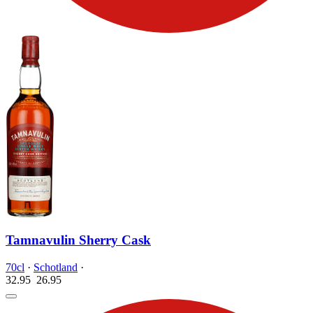
Tamnavulin Sherry Cask
70cl
·
Schotland
·
32.95
26.
95