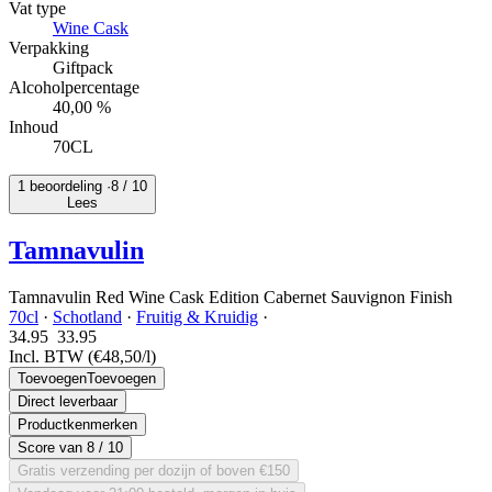
Vat type
Wine Cask
Verpakking
Giftpack
Alcoholpercentage
40,00 %
Inhoud
70CL
1 beoordeling ·
8
/ 10
Lees
Tamnavulin
Tamnavulin Red Wine Cask Edition Cabernet Sauvignon Finish
70cl
·
Schotland
·
Fruitig & Kruidig
·
34.95
33.
95
Incl. BTW
(€48,50/l)
Toevoegen
Toevoegen
Direct leverbaar
Productkenmerken
Score van
8
/ 10
Gratis verzending per dozijn of boven €150