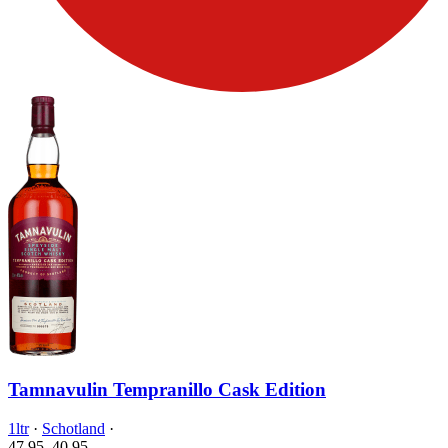
Tamnavulin Tempranillo Cask Edition
1ltr
·
Schotland
·
47.95
40.
95