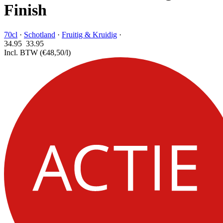
Finish
70cl
·
Schotland
·
Fruitig & Kruidig
·
34.95
33.
95
Incl. BTW
(€48,50/l)