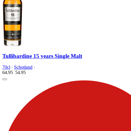
Tullibardine 15 years Single Malt
70cl
·
Schotland
·
64.95
54.
95