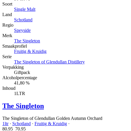
Soort
Single Malt
Land
Schotland
Regio
Speyside
Merk
The Singleton
Smaakprofiel
Fruitig & Kruidig
Serie
The Singleton of Glendullan Distillery
Verpakking
Giftpack
Alcoholpercentage
41,80 %
Inhoud
1LTR
The Singleton
The Singleton of Glendullan Golden Autumn Orchard
1ltr
·
Schotland
·
Fruitig & Kruidig
·
80.95
70.
95