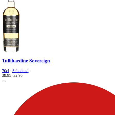
Tullibardine Sovereign
70cl
·
Schotland
·
39.95
32.
95