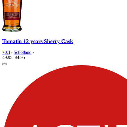
Tomatin 12 years Sherry Cask
70cl
·
Schotland
·
49.95
44.
95