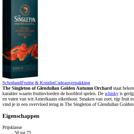
Schotland
Fruitig & Kruidig
Cadeauverpakking
The Singleton of Glendullan Golden Autumn Orchard
staat beken
karakter waarin fruitinvloeden de hoofdrol spelen. De
whisky
is gerij
en vaten van wit Amerikaans eikenhout. Smaken van zoet, rijp fruit 
vind je in een overvloed terug in The Singleton of Glendullan Gold
Eigenschappen
Prijsklasse
50 tot 75