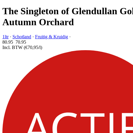
The Singleton of Glendullan Go
Autumn Orchard
1ltr
·
Schotland
·
Fruitig & Kruidig
·
80.95
70.
95
Incl. BTW
(€70,95/l)