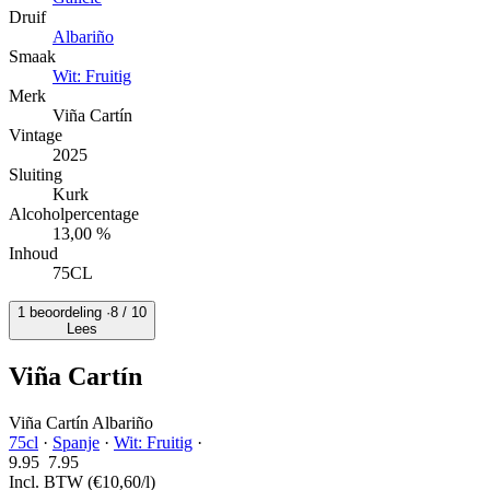
Druif
Albariño
Smaak
Wit: Fruitig
Merk
Viña Cartín
Vintage
2025
Sluiting
Kurk
Alcoholpercentage
13,00 %
Inhoud
75CL
1 beoordeling ·
8
/ 10
Lees
Viña Cartín
Viña Cartín Albariño
75cl
·
Spanje
·
Wit: Fruitig
·
9.95
7.
95
Incl. BTW
(€10,60/l)