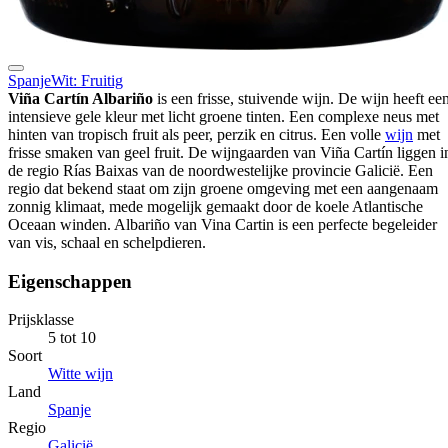
Spanje
Wit: Fruitig
Viña Cartín Albariño
is een frisse, stuivende wijn. De wijn heeft ee
intensieve gele kleur met licht groene tinten. Een complexe neus met
hinten van tropisch fruit als peer, perzik en citrus. Een volle
wijn
met
frisse smaken van geel fruit. De wijngaarden van Viña Cartín liggen i
de regio Rías Baixas van de noordwestelijke provincie Galicië. Een
regio dat bekend staat om zijn groene omgeving met een aangenaam
zonnig klimaat, mede mogelijk gemaakt door de koele Atlantische
Oceaan winden. Albariño van Vina Cartin is een perfecte begeleider
van vis, schaal en schelpdieren.
Eigenschappen
Prijsklasse
5 tot 10
Soort
Witte wijn
Land
Spanje
Regio
Galicië