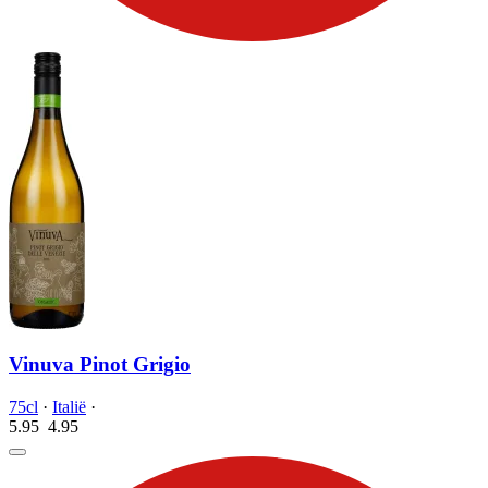
Vinuva Pinot Grigio
75cl
·
Italië
·
5.95
4.
95