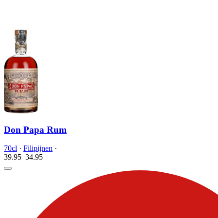
Don Papa Rum
70cl
·
Filipijnen
·
39.95
34.
95