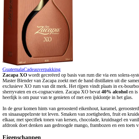
Guatemala
Cadeauverpakking
Zacapa XO
wordt gecreëerd op basis van rum die via een solera-syst
Master Blender van Zacapa zoekt met de hand distillaten uit die sam
exclusieve XO rum van dit merk. Het rijpen vindt plaats in ex-bourbo
sherryvaten en ex-cognacvaten. Zacapa XO bevat
40% alcohol
en is
heerlijk is om puur van te genieten of met een ijsklontje in het glas.
In de geur komen hints van geroosterd eikenhout, karamel, gerooster
en sinaasappelzeste tot leven. Smaken van zoetigheden, fruit en krui
elkaar, met specifiek tonen van kersen, chocolade, kruidnagel en vanil
afdronk doet denken aan gedroogde mango, frambozen en een toets 
Eigenschappen