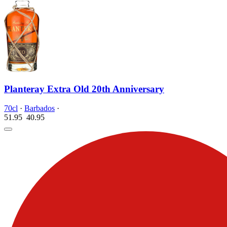
Planteray Extra Old 20th Anniversary
70cl
·
Barbados
·
51.95
40.
95