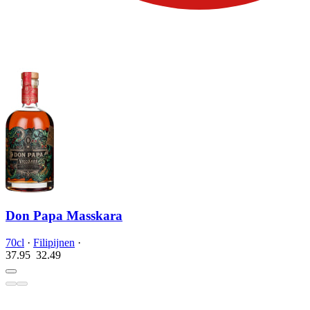
Don Papa Masskara
70cl
·
Filipijnen
·
37.95
32.
49