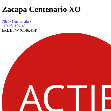
Zacapa Centenario XO
70cl
·
Guatemala
·
119.95
102.
49
Incl. BTW
(€146,41/l)