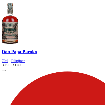
Don Papa Baroko
70cl
·
Filipijnen
·
39.95
33.
49