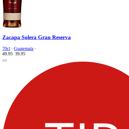
Zacapa Solera Gran Reserva
70cl
·
Guatemala
·
49.95
39.
95