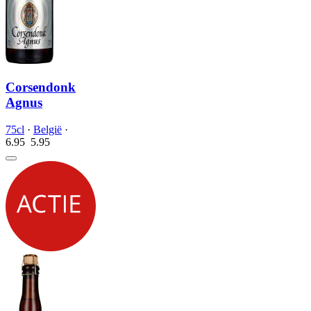
Corsendonk
Agnus
75cl
·
België
·
6.95
5.
95