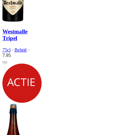
Westmalle
Tripel
75cl
·
België
·
7.
95