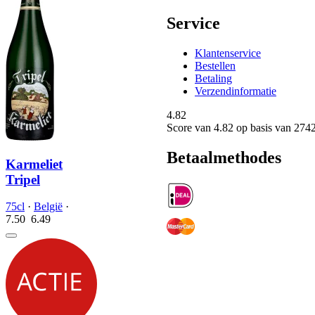
Service
Klantenservice
Bestellen
Betaling
Verzendinformatie
4.82
Score van
4.82
op basis van 274
Betaalmethodes
Karmeliet
Tripel
75cl
·
België
·
7.50
6.
49