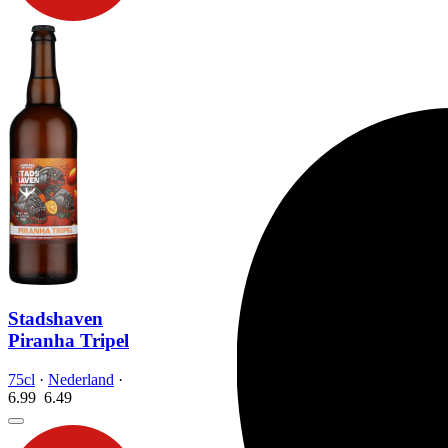
Stadshaven
Piranha Tripel
75cl
·
Nederland
·
6.99
6.
49