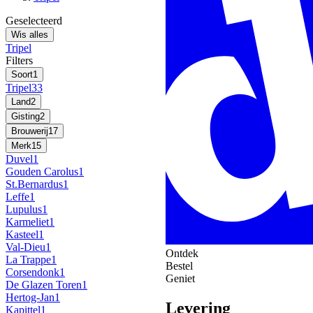
Geselecteerd
Wis alles
Tripel
Filters
Soort
1
Tripel
33
Land
2
Gisting
2
Brouwerij
17
Merk
15
Duvel
1
Gouden Carolus
1
St.Bernardus
1
Leffe
1
Lupulus
1
Karmeliet
1
Kasteel
1
Val-Dieu
1
Ontdek
La Trappe
1
Bestel
Corsendonk
1
Geniet
De Glazen Toren
1
Hertog-Jan
1
Levering
Kapittel
1