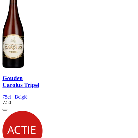
Gouden
Carolus Tripel
75cl
·
België
·
7.
50