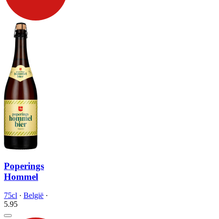
Poperings
Hommel
75cl
·
België
·
5.
95