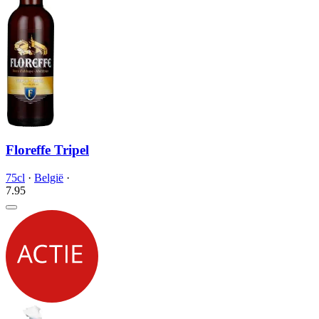
Floreffe Tripel
75cl
·
België
·
7.
95