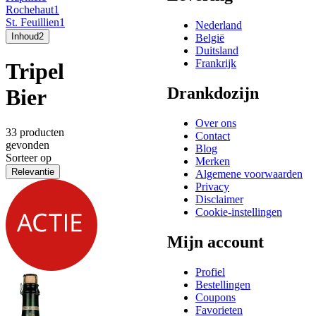
Rochehaut
1
St. Feuillien
1
Nederland
Inhoud
2
België
Duitsland
Frankrijk
Tripel
Drankdozijn
Bier
Over ons
33 producten
Contact
gevonden
Blog
Sorteer op
Merken
Relevantie
Algemene voorwaarden
Privacy
Disclaimer
Cookie-instellingen
Mijn account
Profiel
Bestellingen
Coupons
Favorieten