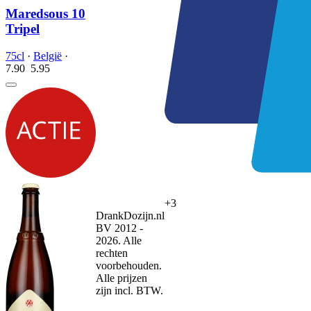
Maredsous 10
Tripel
75cl
·
België
·
7.90
5.
95
+3
DrankDozijn.nl
BV 2012 -
2026. Alle
rechten
voorbehouden.
Alle prijzen
zijn incl. BTW.