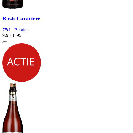
Bush Caractere
75cl
·
België
·
9.95
8.
95