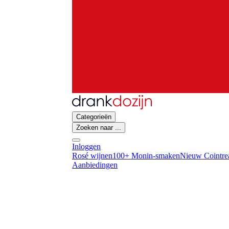
Categorieën
Zoeken naar ...
Inloggen
Rosé wijnen
100+ Monin-smaken
Nieuw Cointrea
Aanbiedingen