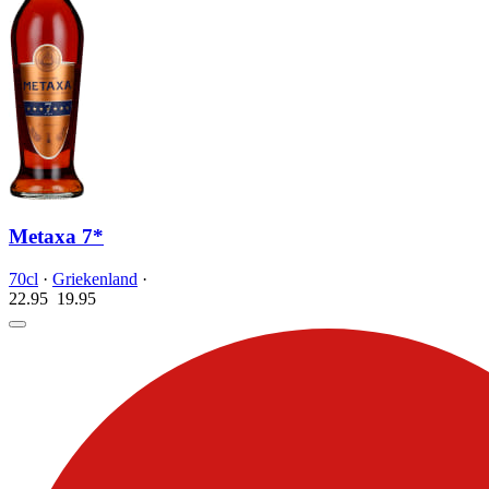
Metaxa 7*
70cl
·
Griekenland
·
22.95
19.
95