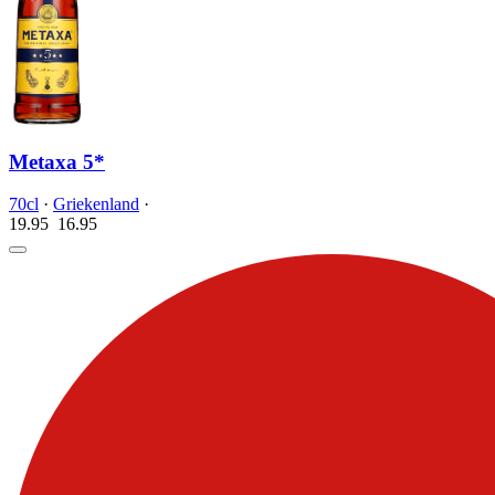
Metaxa 5*
70cl
·
Griekenland
·
19.95
16.
95