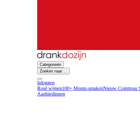
Categorieën
Zoeken naar ...
Inloggen
Rosé wijnen
100+ Monin-smaken
Nieuw Cointreau S
Aanbiedingen