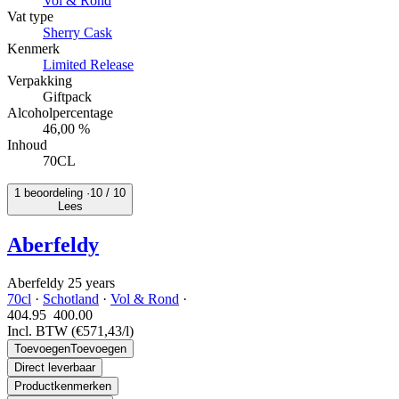
Vol & Rond
Vat type
Sherry Cask
Kenmerk
Limited Release
Verpakking
Giftpack
Alcoholpercentage
46,00 %
Inhoud
70CL
1 beoordeling ·
10
/ 10
Lees
Aberfeldy
Aberfeldy 25 years
70cl
·
Schotland
·
Vol & Rond
·
404.95
400.
00
Incl. BTW
(€571,43/l)
Toevoegen
Toevoegen
Direct leverbaar
Productkenmerken