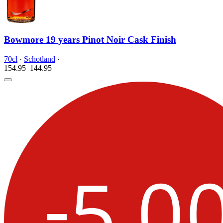
Bowmore 19 years Pinot Noir Cask Finish
70cl
·
Schotland
·
154.95
144.
95