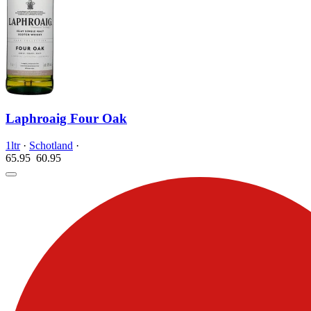
Laphroaig Four Oak
1ltr
·
Schotland
·
65.95
60.
95