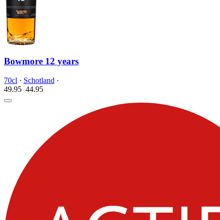
Bowmore 12 years
70cl
·
Schotland
·
49.95
44.
95