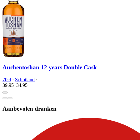
Auchentoshan 12 years Double Cask
70cl
·
Schotland
·
39.95
34.
95
Aanbevolen dranken