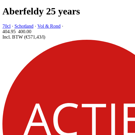
Aberfeldy 25 years
70cl
·
Schotland
·
Vol & Rond
·
404.95
400.
00
Incl. BTW
(€571,43/l)