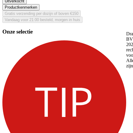
Uitverkocht
Productkenmerken
Gratis verzending per dozijn of boven €150
Vandaag voor 21:00 besteld, morgen in huis
Onze selectie
Dra
BV 
202
rec
voo
All
zij