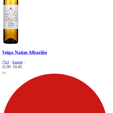
Veiga Naúm Albariño
75cl
·
Spanje
·
11.95
10.
45