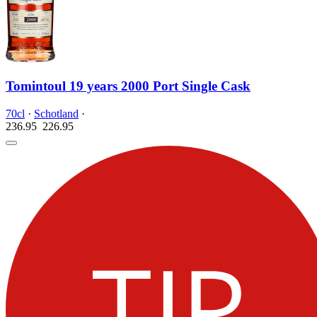
Tomintoul 19 years 2000 Port Single Cask
70cl
·
Schotland
·
236.95
226.
95