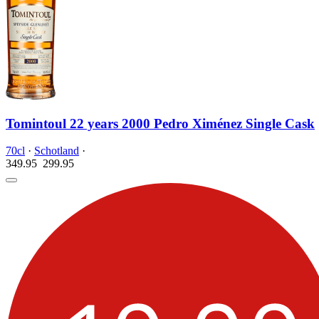
Tomintoul 22 years 2000 Pedro Ximénez Single Cask
70cl
·
Schotland
·
349.95
299.
95