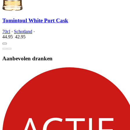
Tomintoul White Port Cask
70cl
·
Schotland
·
44.95
42.
95
Aanbevolen dranken