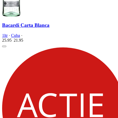
Bacardi Carta Blanca
1ltr
·
Cuba
·
25.95
21.
95