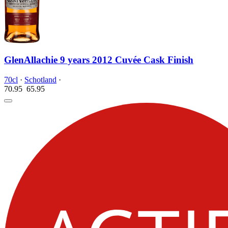
GlenAllachie 9 years 2012 Cuvée Cask Finish
70cl
·
Schotland
·
70.95
65.
95