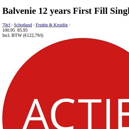
Balvenie 12 years First Fill Sing
70cl
·
Schotland
·
Fruitig & Kruidig
·
100.95
85.
95
Incl. BTW
(€122,79/l)