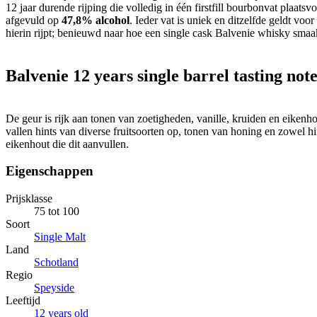
12 jaar durende rijping die volledig in één firstfill bourbonvat plaats
afgevuld op
47,8% alcohol
. Ieder vat is uniek en ditzelfde geldt voo
hierin rijpt; benieuwd naar hoe een single cask Balvenie whisky smaak
Balvenie 12 years single barrel tasting note
De geur is rijk aan tonen van zoetigheden, vanille, kruiden en eikenh
vallen hints van diverse fruitsoorten op, tonen van honing en zowel hi
eikenhout die dit aanvullen.
Eigenschappen
Prijsklasse
75 tot 100
Soort
Single Malt
Land
Schotland
Regio
Speyside
Leeftijd
12 years old