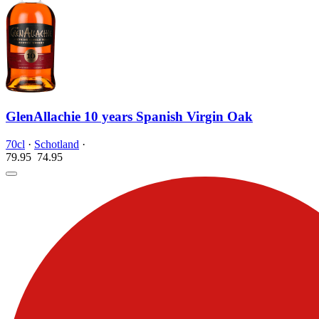
GlenAllachie 10 years Spanish Virgin Oak
70cl
·
Schotland
·
79.95
74.
95