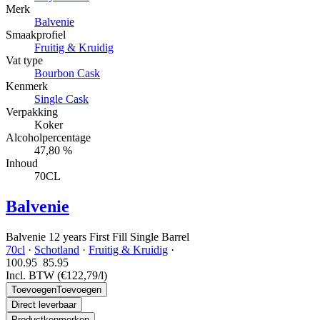
Merk
Balvenie
Smaakprofiel
Fruitig & Kruidig
Vat type
Bourbon Cask
Kenmerk
Single Cask
Verpakking
Koker
Alcoholpercentage
47,80 %
Inhoud
70CL
Balvenie
Balvenie 12 years First Fill Single Barrel
70cl
·
Schotland
·
Fruitig & Kruidig
·
100.95
85.
95
Incl. BTW
(€122,79/l)
Toevoegen
Toevoegen
Direct leverbaar
Productkenmerken