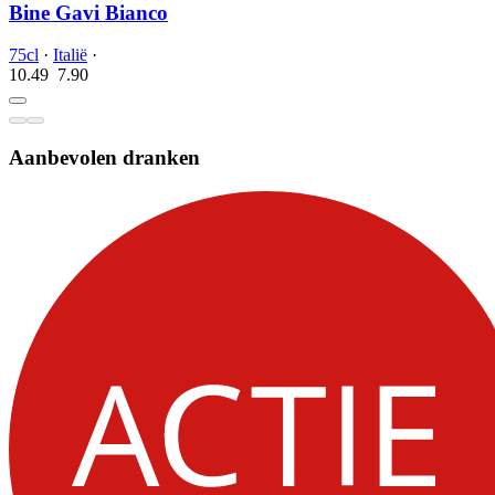
Bine Gavi Bianco
75cl
·
Italië
·
10.49
7.
90
Aanbevolen dranken