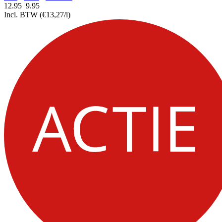
12.95
9.
95
Incl. BTW
(€13,27/l)