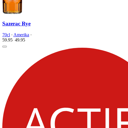
Sazerac Rye
70cl
·
Amerika
·
59.95
49.
95