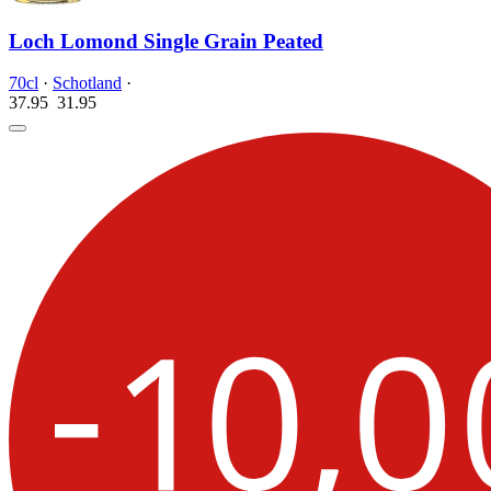
Loch Lomond Single Grain Peated
70cl
·
Schotland
·
37.95
31.
95