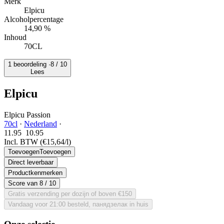
Merk
Elpicu
Alcoholpercentage
14,90 %
Inhoud
70CL
1 beoordeling ·
8
/ 10
Lees
Elpicu
Elpicu Passion
70cl
·
Nederland
·
11.95
10.
95
Incl. BTW
(€15,64/l)
Toevoegen
Toevoegen
Direct leverbaar
Productkenmerken
Score van
8
/ 10
Gratis verzending per dozijn of boven €150
Vandaag voor 21:00 besteld, панядзелак in huis