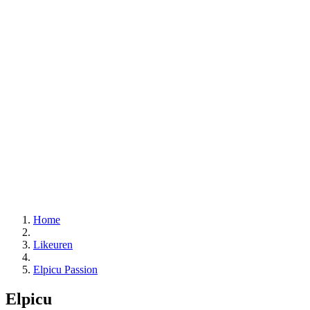
Home
Likeuren
Elpicu Passion
Elpicu