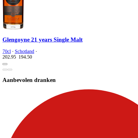
Glengoyne 21 years Single Malt
70cl
·
Schotland
·
202.95
194.
50
Aanbevolen dranken