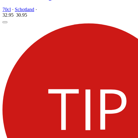
70cl
·
Schotland
·
32.95
30.
95