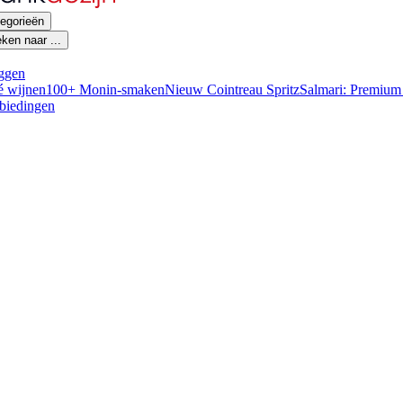
egorieën
ken naar ...
ggen
é wijnen
100+ Monin-smaken
Nieuw Cointreau Spritz
Salmari: Premium
biedingen