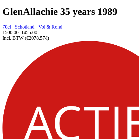
GlenAllachie 35 years 1989
70cl
·
Schotland
·
Vol & Rond
·
1500.00
1455.
00
Incl. BTW
(€2078,57/l)