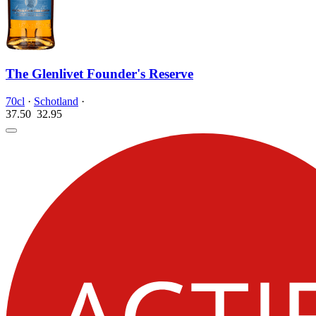
The Glenlivet Founder's Reserve
70cl
·
Schotland
·
37.50
32.
95