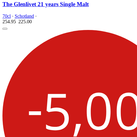
The Glenlivet 21 years Single Malt
70cl
·
Schotland
·
254.95
225.
00