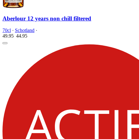
Aberlour 12 years non chill filtered
70cl
·
Schotland
·
49.95
44.
95