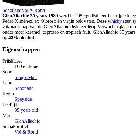
Schotland
Vol & Rond
GlenAllachie 35 years 1989
werd in 1989 gedistilleerd en rijpte in e
Pedro Ximénez, ex-Oloroso én virgin oak vaten. Deze
whisky
staat s
vakmanschap van de GlenAllachie distilleerderij. Verwacht rijke, c
onder meer karamel, espresso en tropisch fruit. GlenAllachie 35 years
op
48% alcohol
.
Eigenschappen
Prijsklasse
100 en hoger
Soort
Single Malt
Land
Schotland
Regio
Speyside
Leeftijd
35 years old
Merk
GlenAllachie
Smaakprofiel
Vol & Rond