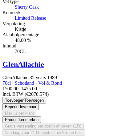
Vat type
Sherry Cask
Kenmerk
Limited Release
Verpakking
Kistje
Alcoholpercentage
48,00 %
Inhoud
70CL
GlenAllachie
GlenAllachie 35 years 1989
70cl
·
Schotland
·
Vol & Rond
·
1500.00
1455.
00
Incl. BTW
(€2078,57/l)
Toevoegen
Toevoegen
Beperkt leverbaar
Max. 1 per klant
Productkenmerken
Gratis verzending per dozijn of boven €150
Vandaag voor 21:00 besteld, субота in huis