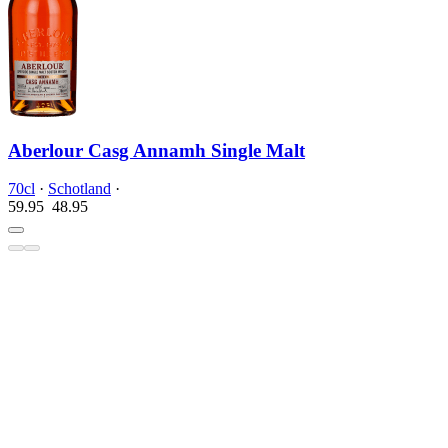
Aberlour Casg Annamh Single Malt
70cl
·
Schotland
·
59.95
48.
95