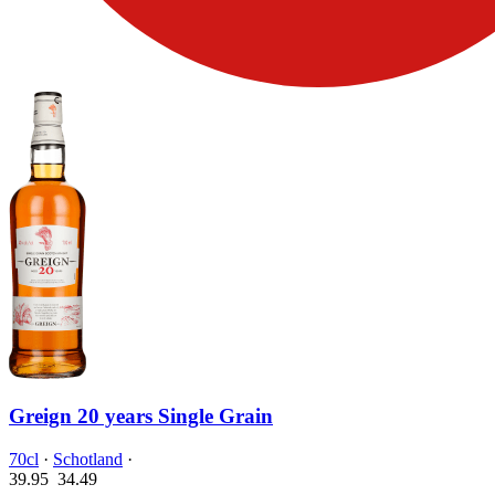
Greign 20 years Single Grain
70cl
·
Schotland
·
39.95
34.
49