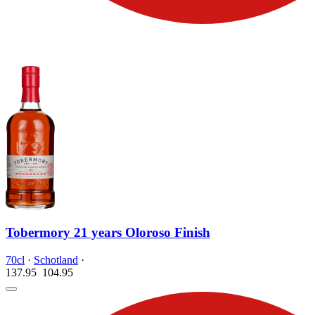
Tobermory 21 years Oloroso Finish
70cl
·
Schotland
·
137.95
104.
95