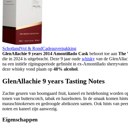
Schotland
Vol & Rond
Cadeauverpakking
GlenAllachie 9 years 2014 Amontillado Cask
behoort toe aan
The 
die in 2024 is uitgebracht. Deze 9 jaar oude
whisky
van de GlenAllachi
na een initiële rijpingsperiode gefinisht in ex-Amontillado sherryvaten
deze whisky vond plaats op
48% alcohol
.
GlenAllachie 9 years Tasting Notes
Zachte geuren van boomgaard fruit, kaneel en heidehoning worden o
tonen van butterscotch, tabak en hazelnoten. In de smaak komen hints
maraschinokersen en gedroogde abrikozen samen. Ook hints van peer,
noten en kaneel zijn aanwezig.
Eigenschappen