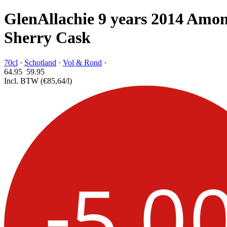
GlenAllachie 9 years 2014 Amon
Sherry Cask
70cl
·
Schotland
·
Vol & Rond
·
64.95
59.
95
Incl. BTW
(€85,64/l)