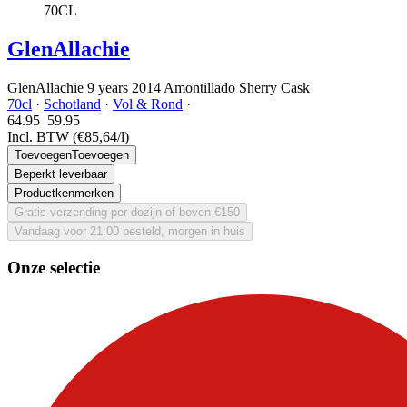
70CL
GlenAllachie
GlenAllachie 9 years 2014 Amontillado Sherry Cask
70cl
·
Schotland
·
Vol & Rond
·
64.95
59.
95
Incl. BTW
(€85,64/l)
Toevoegen
Toevoegen
Beperkt leverbaar
Productkenmerken
Gratis verzending per dozijn of boven €150
Vandaag voor 21:00 besteld, morgen in huis
Onze selectie