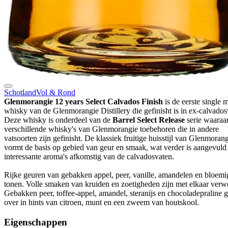
Schotland
Vol & Rond
Glenmorangie 12 years Select Calvados Finish
is de eerste single m
whisky van de Glenmorangie Distillery die gefinisht is in ex-calvados
Deze whisky is onderdeel van de
Barrel Select Release
serie waaraa
verschillende whisky's van Glenmorangie toebehoren die in andere
vatsoorten zijn gefinisht. De klassiek fruitige huisstijl van Glenmoran
vormt de basis op gebied van geur en smaak, wat verder is aangevuld
interessante aroma's afkomstig van de calvadosvaten.
Rijke geuren van gebakken appel, peer, vanille, amandelen en bloemi
tonen. Volle smaken van kruiden en zoetigheden zijn met elkaar verw
Gebakken peer, toffee-appel, amandel, steranijs en chocoladepraline g
over in hints van citroen, munt en een zweem van houtskool.
Eigenschappen