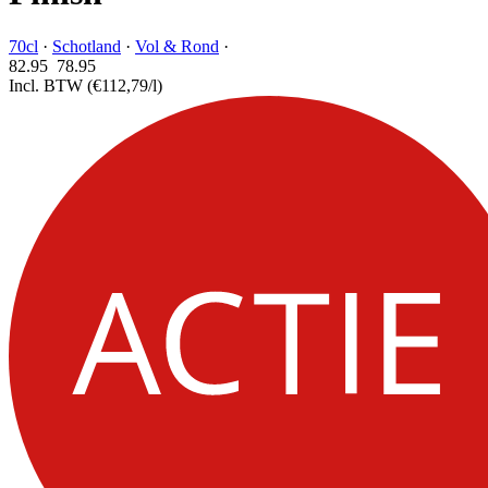
70cl
·
Schotland
·
Vol & Rond
·
82.95
78.
95
Incl. BTW
(€112,79/l)