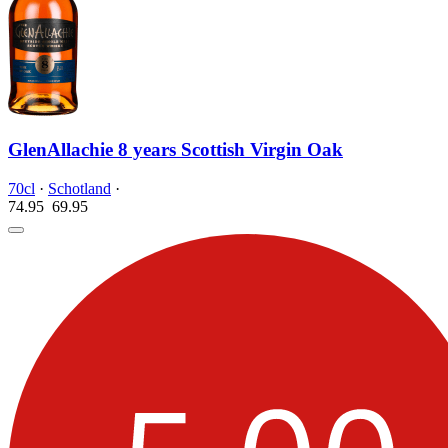
GlenAllachie 8 years Scottish Virgin Oak
70cl
·
Schotland
·
74.95
69.
95