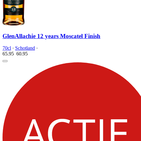
GlenAllachie 12 years Moscatel Finish
70cl
·
Schotland
·
65.95
60.
95