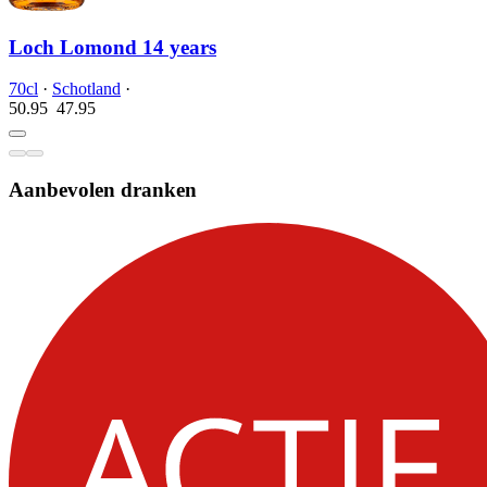
Loch Lomond 14 years
70cl
·
Schotland
·
50.95
47.
95
Aanbevolen dranken