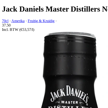
Jack Daniels Master Distillers N
70cl
·
Amerika
·
Fruitig & Kruidig
·
37.
50
Incl. BTW
(€53,57/l)