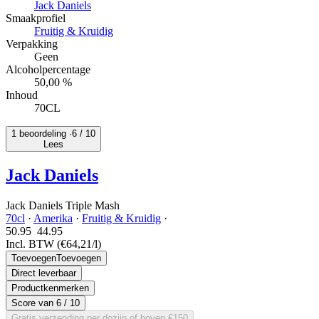
Jack Daniels
Smaakprofiel
Fruitig & Kruidig
Verpakking
Geen
Alcoholpercentage
50,00 %
Inhoud
70CL
1 beoordeling ·
6
/ 10
Lees
Jack Daniels
Jack Daniels Triple Mash
70cl
·
Amerika
·
Fruitig & Kruidig
·
50.95
44.
95
Incl. BTW
(€64,21/l)
Toevoegen
Toevoegen
Direct leverbaar
Productkenmerken
Score van
6
/ 10
Gratis verzending per dozijn of boven €150