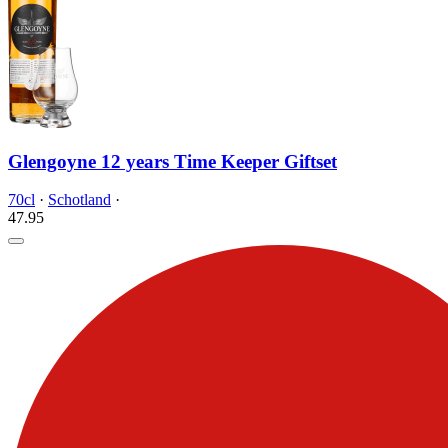
Glengoyne 12 years Time Keeper Giftset
70cl
·
Schotland
·
47.
95