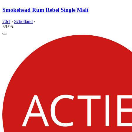
Smokehead Rum Rebel Single Malt
70cl
·
Schotland
·
59.
95