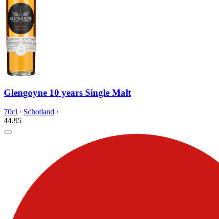
Glengoyne 10 years Single Malt
70cl
·
Schotland
·
44.
95