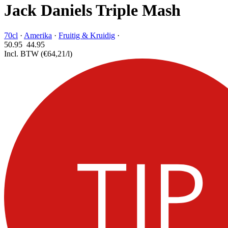
Jack Daniels Triple Mash
70cl
·
Amerika
·
Fruitig & Kruidig
·
50.95
44.
95
Incl. BTW
(€64,21/l)