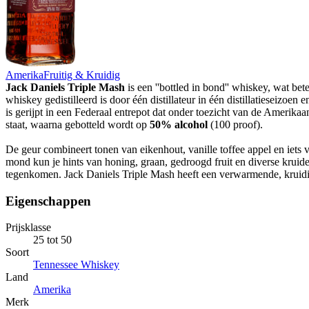
Amerika
Fruitig & Kruidig
Jack Daniels Triple Mash
is een ''bottled in bond'' whiskey, wat bet
whiskey gedistilleerd is door één distillateur in één distillatieseizoen e
is gerijpt in een Federaal entrepot dat onder toezicht van de Amerika
staat, waarna gebotteld wordt op
50% alcohol
(100 proof).
De geur combineert tonen van eikenhout, vanille toffee appel en iets v
mond kun je hints van honing, graan, gedroogd fruit en diverse kruid
tegenkomen. Jack Daniels Triple Mash heeft een verwarmende, kruidi
Eigenschappen
Prijsklasse
25 tot 50
Soort
Tennessee Whiskey
Land
Amerika
Merk