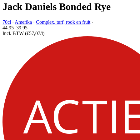
Jack Daniels Bonded Rye
70cl
·
Amerika
·
Complex, turf, rook en fruit
·
44.95
39.
95
Incl. BTW
(€57,07/l)