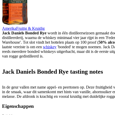
Amerika
Fruitig & Kruidig
Jack Daniels Bonded Rye
wordt in één distilleerseizoen gemaakt do
distilleerderij, waarna de whiskey minimaal vier jaar rijpt in een 'Fed
Warehouse'. Tot slot vindt het bottelen plaats op 100 proof (
50% alco
laatste vereiste is om een
whiskey
'bonded' te mogen noemen. Jack Da
reeds meerdere bonded whiskeys uitgerbacht, maar dit is de eerste uit
van rogge gedistilleerd is.
Jack Daniels Bonded Rye tasting notes
In de geur vallen met name appel- en peertonen op. Deze fruitigheid v
in de smaak, waar dit samenkomt met hints van vanille, ahornsuiker e
melasse. De afdronk is krachtig en vooral kruidig met duidelijke rogg
Eigenschappen