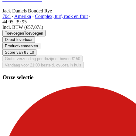
Jack Daniels Bonded Rye
70cl
·
Amerika
·
Complex, turf, rook en fruit
·
44.95
39.
95
Incl. BTW
(€57,07/l)
Toevoegen
Toevoegen
Direct leverbaar
Productkenmerken
Score van
8
/ 10
Gratis verzending per dozijn of boven €150
Vandaag voor 21:00 besteld, субота in huis
Onze selectie