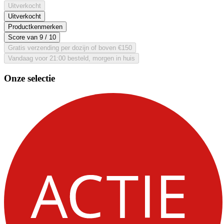
Uitverkocht
Uitverkocht
Productkenmerken
Score van
9
/ 10
Gratis verzending per dozijn of boven €150
Vandaag voor 21:00 besteld, morgen in huis
Onze selectie