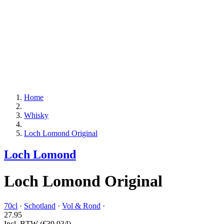
Home
Whisky
Loch Lomond Original
Loch Lomond
Loch Lomond Original
70cl
·
Schotland
·
Vol & Rond
·
27.
95
Incl. BTW
(€39,93/l)