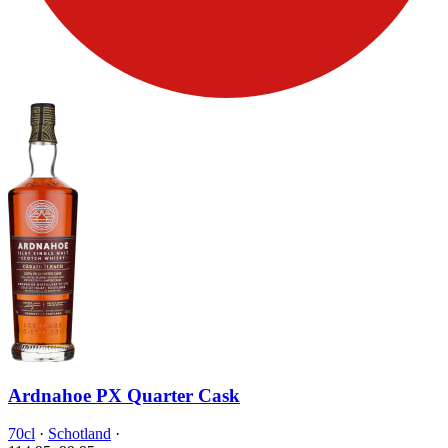
Ardnahoe PX Quarter Cask
70cl
·
Schotland
·