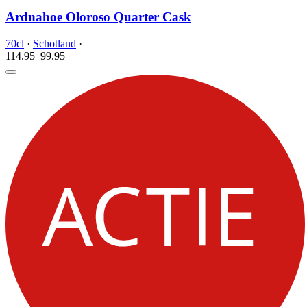
Ardnahoe Oloroso Quarter Cask
70cl
·
Schotland
·
114.95
99.
95