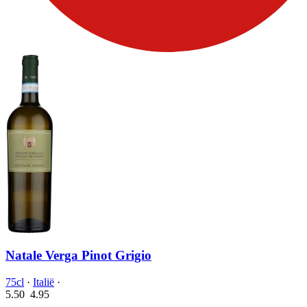
Natale Verga Pinot Grigio
75cl
·
Italië
·
5.50
4.
95