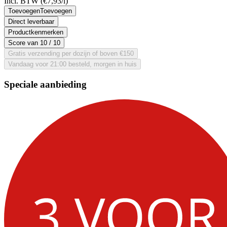
Incl. BTW
(€7,93/l)
Toevoegen
Toevoegen
Direct leverbaar
Productkenmerken
Score van
10
/ 10
Gratis verzending per dozijn of boven €150
Vandaag voor 21:00 besteld, morgen in huis
Speciale aanbieding