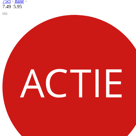
75cl
·
Italië
·
7.49
5.
95