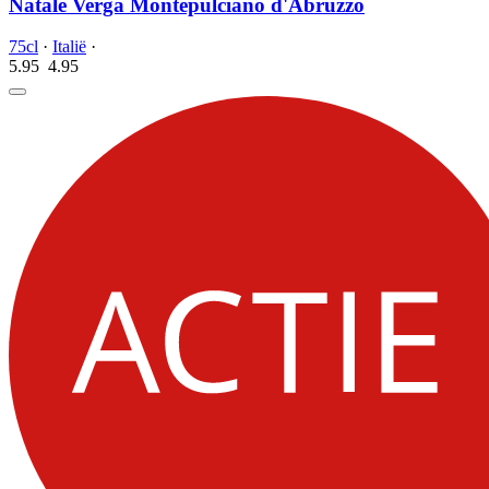
Natale Verga Montepulciano d'Abruzzo
75cl
·
Italië
·
5.95
4.
95