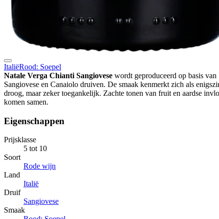
Italië
Rood: Soepel
Natale Verga Chianti Sangiovese
wordt geproduceerd op basis van
Sangiovese en Canaiolo druiven. De smaak kenmerkt zich als enigszi
droog, maar zeker toegankelijk. Zachte tonen van fruit en aardse invl
komen samen.
Eigenschappen
Prijsklasse
5 tot 10
Soort
Rode wijn
Land
Italië
Druif
Sangiovese
Smaak
Rood: Soepel