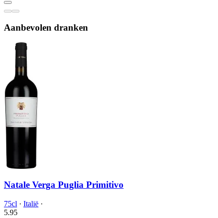
Aanbevolen dranken
Natale Verga Puglia Primitivo
75cl
·
Italië
·
5.
95