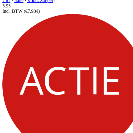
75cl
·
Italië
·
Rood: Soepel
·
5.
95
Incl. BTW
(€7,93/l)