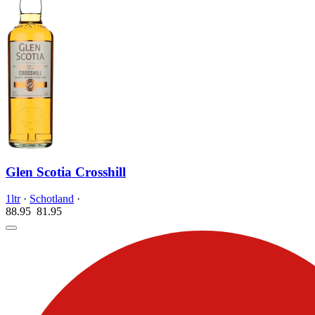
Glen Scotia Crosshill
1ltr
·
Schotland
·
88.95
81.
95